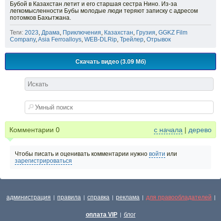
Бубой в Казахстан летит и его старшая сестра Нино. Из-за
легкомысленности Бубы молодые люди теряют записку с адресом
потомков Бахытжана.
Теги:
2023
,
Драма
,
Приключения
,
Казахстан
,
Грузия
,
GGKZ Film
Company
,
Asia Ferroalloys
,
WEB-DLRip
,
Трейлер
,
Отрывок
Скачать видео (3.09 Мб)
Комментарии
0
с начала
|
дерево
Чтобы писать и оценивать комментарии нужно
войти
или
зарегистрироваться
администрация
правила
справка
реклама
для правообладателей
|
|
|
|
|
оплата VIP
блог
|