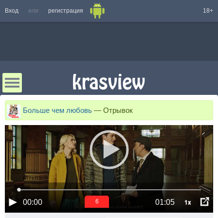
Вход
или
регистрация
18+
Больше чем любовь
—
Отрывок
1x
00:00
01:05
6