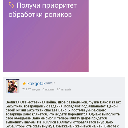
★
kakgetak
38599
| 0
71727
видео
0
постов
20
друзей
Великая Отечественная война. Двое разведчиков, грузин Вано и казах
Бахытжан, возвращаясь с задания, попадают под авианалет. Ценой
своей жизни Бахытжан спасает Вано. У постели умирающего
товарища Вано клянется, что их дети породнятся. Однако выполнить
свое обещание Вано не смог, и теперь клятву дедов придется
выполнять внукам. Из Тбилиси в Алматы отправляется внук Вано
Буба, чтобы отыскать внучку Бахытжана и жениться на ней. Вместе с