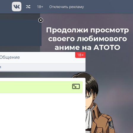
18+
Отключить рекламу
18+
Общение
м