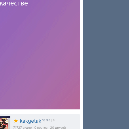
★
kakgetak
38593
| 0
71727
видео
0
постов
20
друзей