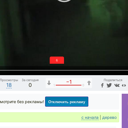
5
Просмотры
За сегодня
Поделиться
−1
18
0
1
0
Отключить рекламу
мотрите без рекламы!
с начала
|
дерево