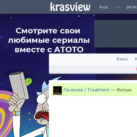
Вход
или
реги
Кино
Лечение / Treatment
—
Фильм