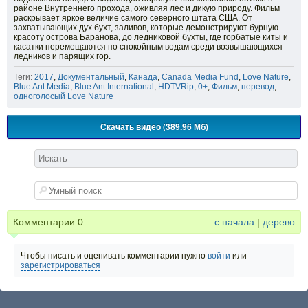
районе Внутреннего прохода, оживляя лес и дикую природу. Фильм
раскрывает яркое величие самого северного штата США. От
захватывающих дух бухт, заливов, которые демонстрируют бурную
красоту острова Баранова, до ледниковой бухты, где горбатые киты и
касатки перемещаются по спокойным водам среди возвышающихся
ледников и парящих гор.
Теги:
2017
,
Документальный
,
Канада
,
Canada Media Fund
,
Love Nature
,
Blue Ant Media
,
Blue Ant International
,
HDTVRip
,
0+
,
Фильм
,
перевод
,
одноголосый Love Nature
Скачать видео (389.96 Мб)
Комментарии
0
с начала
|
дерево
Чтобы писать и оценивать комментарии нужно
войти
или
зарегистрироваться