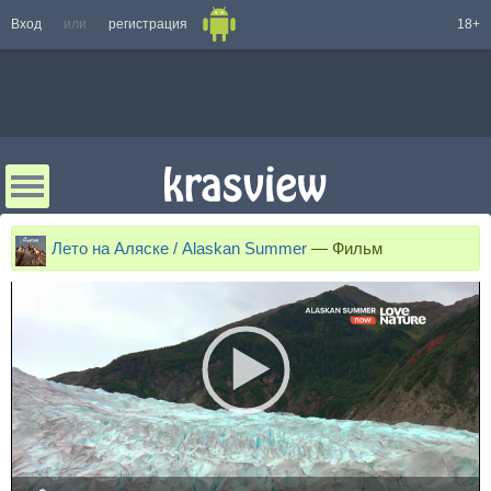
Вход
или
регистрация
18+
Лето на Аляске / Alaskan Summer
—
Фильм