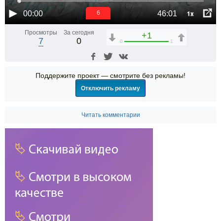
1x
00:00
46:01
6
Просмотры
За сегодня
+1
7
0
0
1
Поддержите проект — смотрите без рекламы!
Отключить рекламу
Читать комментарии