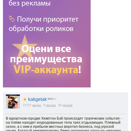
★
kakgetak
38593
| 0
71727
видео
0
постов
20
друзей
В курортном городке Хемптон Бэй происходят трагические события -
на пляже находят изуродованные тела трех отдыхающих. Пляжный
сезон, а с ним и прибыли местных воротил бизнеса, под угрозой
срыва. Богатый землевладелец Левис организует охоту на «машину