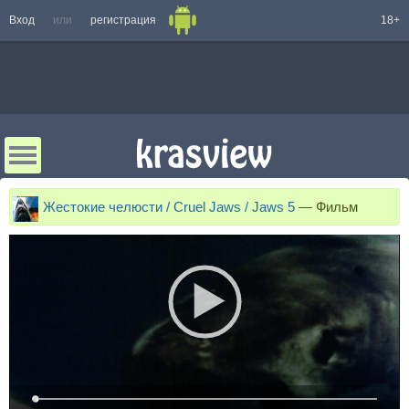
Вход
или
регистрация
18+
Жестокие челюсти / Cruel Jaws / Jaws 5
—
Фильм