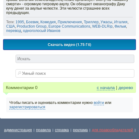
смерти» - огромную тигровую акулу. Он обещает океанографу Даку
кучу денег за акульи челюсти. Эти челюсти страшнее всех
предыдущих.
Теги:
1995
,
Боевик
,
Комедия
,
Приключения
,
Триллер
,
Ужасы
,
Италия
,
США
,
Production Group
,
Europe Communications
,
WEB-DLRip
,
Фильм
,
перевод
,
одноголосый Иванов
Скачать видео (1.75 Гб)
Комментарии
0
с начала
|
дерево
Чтобы писать и оценивать комментарии нужно
войти
или
зарегистрироваться
администрация
правила
справка
реклама
для правообладателей
|
|
|
|
|