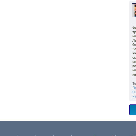
Ф
тр
ме
Л
б
Бе
же
см
сп
во
м
яв
Те
П
С
Pa