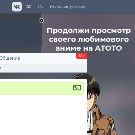
18+
Отключить рекламу
18+
Общение
м