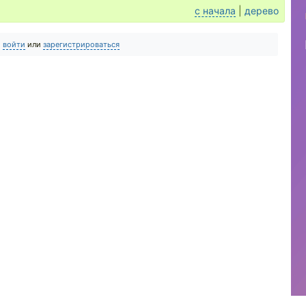
с начала
|
дерево
о
войти
или
зарегистрироваться