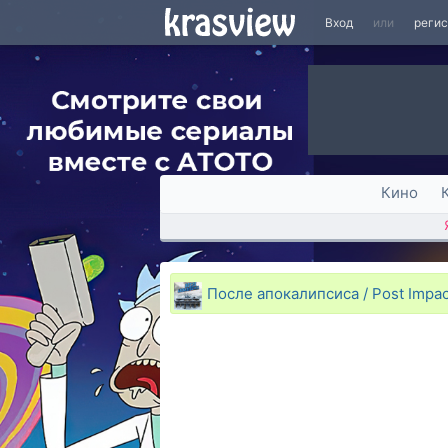
Вход
или
реги
Кино
После апокалипсиса / Post Impac