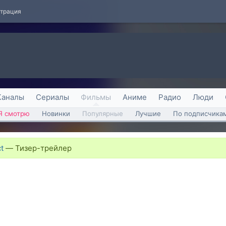
страция
Каналы
Сериалы
Фильмы
Аниме
Радио
Люди
Я смотрю
Новинки
Популярные
Лучшие
По подписчика
t
—
Тизер-трейлер