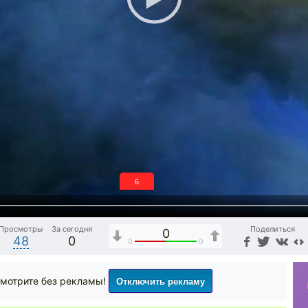
5
Просмотры
За сегодня
Поделиться
0
48
0
0
0
Отключить рекламу
мотрите без рекламы!