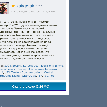
★
kakgetak
38593
| 0
71735
видео
0
постов
20
друзей
антастический постапокалиптический
иллер. В 2012 году после невиданной атаки
теоров на Земле наступает новый
едниковый период. Том Паркер, начальник
езопасности Американского посольства в
рлине, хочет разыскать в городе свою
ну и ребенка, но это невозможно из-за
ертельного холода. Только три года
устя Паркеру представляется такая
зможность. Тогда же выясняется, что
етеорный дождь был не астрономическим
лением, а делом рук человеческих...
ги:
2004
,
Боевик
,
Катастрофа
,
Постапокалипсис
,
риключения
,
Триллер
,
Фантастика
,
Германия
,
ША
,
UFO
,
Tandem Communications
,
Central
rtnership Digital
,
WEB-DLRip
,
16+
,
Трейлер
Скачать видео (6.24 Мб)