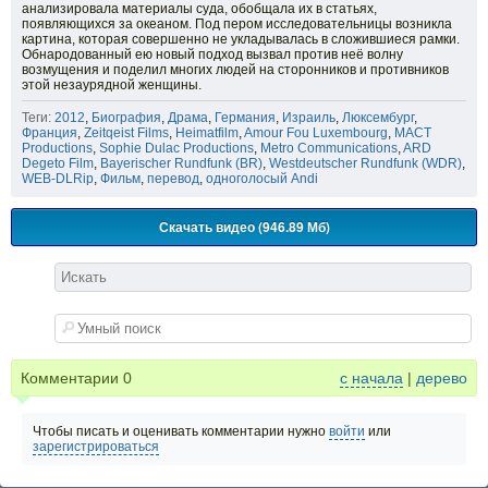
анализировала материалы суда, обобщала их в статьях,
появляющихся за океаном. Под пером исследовательницы возникла
картина, которая совершенно не укладывалась в сложившиеся рамки.
Обнародованный ею новый подход вызвал против неё волну
возмущения и поделил многих людей на сторонников и противников
этой незаурядной женщины.
Теги:
2012
,
Биография
,
Драма
,
Германия
,
Израиль
,
Люксембург
,
Франция
,
Zeitqeist Films
,
Heimatfilm
,
Amour Fou Luxembourg
,
MACT
Productions
,
Sophie Dulac Productions
,
Metro Communications
,
ARD
Degeto Film
,
Bayerischer Rundfunk (BR)
,
Westdeutscher Rundfunk (WDR)
,
WEB-DLRip
,
Фильм
,
перевод
,
одноголосый Andi
Скачать видео (946.89 Мб)
Комментарии
0
с начала
|
дерево
Чтобы писать и оценивать комментарии нужно
войти
или
зарегистрироваться