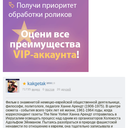
★
kakgetak
38593
| 0
71735
видео
0
постов
20
друзей
Фильм о знаменитой немецко-еврейской общественной деятельнице,
философе, политологе, педагоге Ханне Арендт (1906-1975). В центре
сюжета - события всего трёх лет её жизни, 1961-1964 годы, когда
корреспондент газеты The New Yorker Ханна Арендт отправилась в
Иерусалим освещать процесс над одним из организаторов Холокоста
Адольфом Эйхманом. Пытаясь разобраться в природе фашистской
ненависти по отношению к евреям, она тщательно записывала и