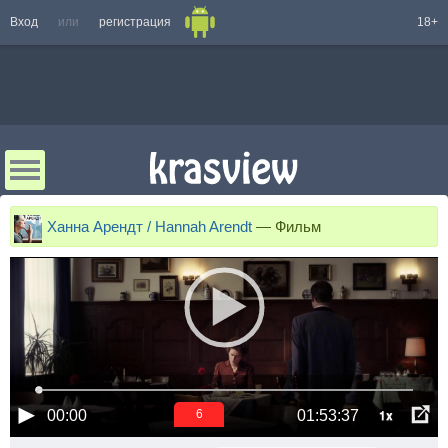
Вход
или
регистрация
18+
Ханна Арендт / Hannah Arendt
—
Фильм
1x
00:00
01:53:37
6