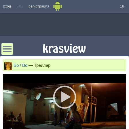
Вход
или
регистрация
18+
Бо / Bo
—
Трейлер