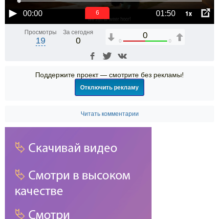
1x
00:00
01:50
6
Просмотры
За сегодня
0
19
0
0
0
Поддержите проект — смотрите без рекламы!
Отключить рекламу
Читать комментарии