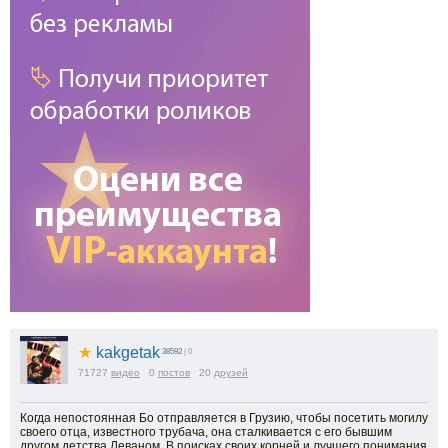
★
kakgetak
38592
| 0
71727
видео
0
постов
20
друзей
Когда непостоянная Бо отправляется в Грузию, чтобы посетить могилу
своего отца, известного трубача, она сталкивается с его бывшим
другом детства Леваном. В поисках своих корней и лучшего понимания