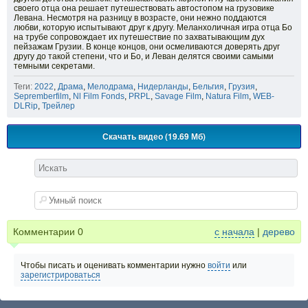
своего отца она решает путешествовать автостопом на грузовике
Левана. Несмотря на разницу в возрасте, они нежно поддаются
любви, которую испытывают друг к другу. Меланхоличная игра отца Бо
на трубе сопровождает их путешествие по захватывающим дух
пейзажам Грузии. В конце концов, они осмеливаются доверять друг
другу до такой степени, что и Бо, и Леван делятся своими самыми
темными секретами.
Теги:
2022
,
Драма
,
Мелодрама
,
Нидерланды
,
Бельгия
,
Грузия
,
Sepremberfilm
,
Nl Film Fonds
,
PRPL
,
Savage Film
,
Natura Film
,
WEB-
DLRip
,
Трейлер
Скачать видео (19.69 Мб)
Комментарии
0
с начала
|
дерево
Чтобы писать и оценивать комментарии нужно
войти
или
зарегистрироваться