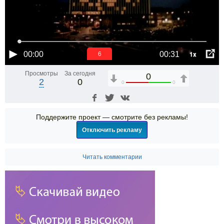
1x
00:00
00:31
6
Просмотры
За сегодня
0
2
0
0
0
Поддержите проект — смотрите без рекламы!
Отключить рекламу
Читать комментарии