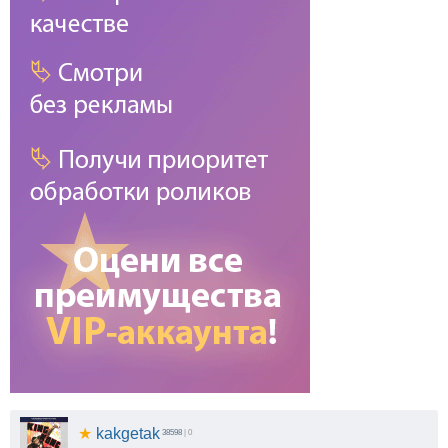
★
kakgetak
38598
| 0