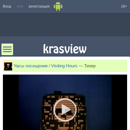
Вход
или
регистрация
18+
Часы посещения / Visiting Hours
—
Тизер