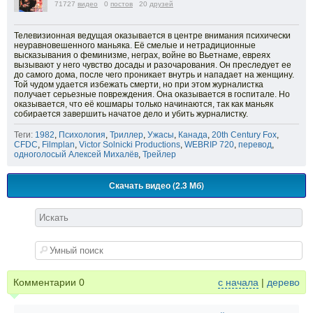
71727
видео
0
постов
20
друзей
Телевизионная ведущая оказывается в центре внимания психически
неуравновешенного маньяка. Её смелые и нетрадиционные
высказывания о феминизме, неграх, войне во Вьетнаме, евреях
вызывают у него чувство досады и разочарования. Он преследует ее
до самого дома, после чего проникает внутрь и нападает на женщину.
Той чудом удается избежать смерти, но при этом журналистка
получает серьезные повреждения. Она оказывается в госпитале. Но
оказывается, что её кошмары только начинаются, так как маньяк
собирается завершить начатое дело и убить журналистку.
Теги:
1982
,
Психология
,
Триллер
,
Ужасы
,
Канада
,
20th Century Fox
,
CFDC
,
Filmplan
,
Victor Solnicki Productions
,
WEBRIP 720
,
перевод
,
одноголосый Алексей Михалёв
,
Трейлер
Скачать видео (2.3 Мб)
Комментарии
0
с начала
|
дерево