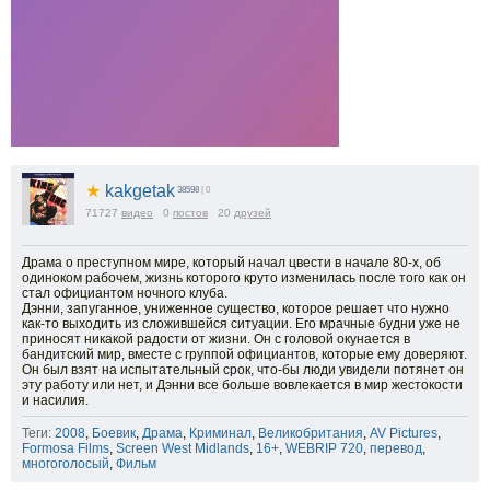
★
kakgetak
38598
| 0
71727
видео
0
постов
20
друзей
Драма о преступном мире, который начал цвести в начале 80-х, об
одиноком рабочем, жизнь которого круто изменилась после того как он
стал официантом ночного клуба.
Дэнни, запуганное, униженное существо, которое решает что нужно
как-то выходить из сложившейся ситуации. Его мрачные будни уже не
приносят никакой радости от жизни. Он с головой окунается в
бандитский мир, вместе с группой официантов, которые ему доверяют.
Он был взят на испытательный срок, что-бы люди увидели потянет он
эту работу или нет, и Дэнни все больше вовлекается в мир жестокости
и насилия.
Теги:
2008
,
Боевик
,
Драма
,
Криминал
,
Великобритания
,
AV Pictures
,
Formosa Films
,
Screen West Midlands
,
16+
,
WEBRIP 720
,
перевод
,
многоголосый
,
Фильм