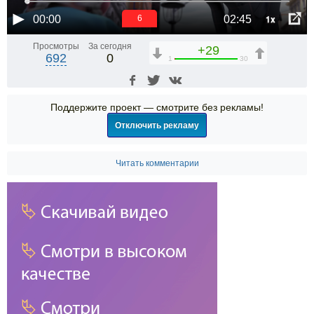
1x
00:00
02:45
6
Просмотры
За сегодня
+29
692
0
1
30
Поддержите проект — смотрите без рекламы!
Отключить рекламу
Читать комментарии