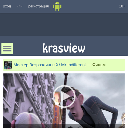
Вход
или
регистрация
18+
Мистер безразличный / Mr Indifferent
—
Фильм