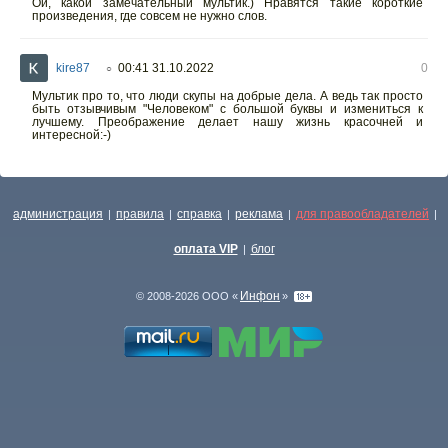
Ой, какой замечательный мультик.) Нравятся такие короткие
произведения, где совсем не нужно слов.
kire87
00:41 31.10.2022
0
○
Мультик про то, что люди скупы на добрые дела. А ведь так просто
быть отзывчивым "Человеком" с большой буквы и измениться к
лучшему. Преображение делает нашу жизнь красочней и
интересной:-)
администрация
правила
справка
реклама
для правообладателей
|
|
|
|
|
оплата VIP
блог
|
Инфон
© 2008-2026 ООО «
»