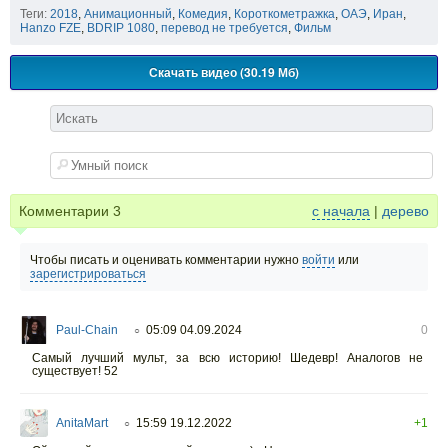
Теги:
2018
,
Анимационный
,
Комедия
,
Короткометражка
,
ОАЭ
,
Иран
,
Hanzo FZE
,
BDRIP 1080
,
перевод не требуется
,
Фильм
Скачать видео (30.19 Мб)
Комментарии
3
с начала
|
дерево
Чтобы писать и оценивать комментарии нужно
войти
или
зарегистрироваться
Paul-Chain
05:09 04.09.2024
0
○
Самый лучший мульт, за всю историю! Шедевр! Аналогов не
существует! 52
AnitaMart
15:59 19.12.2022
+1
○