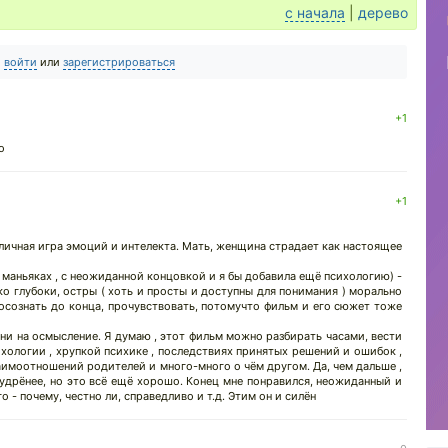
с начала
|
дерево
о
войти
или
зарегистрироваться
+1
о
+1
тличная игра эмоций и интелекта. Мать, женщина страдает как настоящее
 о маньяках , с неожиданной концовкой и я бы добавила ещё психологию) -
ко глубоки, остры ( хоть и просты и доступны для понимания ) морально
 осознать до конца, прочувствовать, потомучто фильм и его сюжет тоже
ни на осмысление. Я думаю , этот фильм можно разбирать часами, вести
хологии , хрупкой психике , последствиях принятых решений и ошибок ,
имоотношений родителей и много-много о чём другом. Да, чем дальше ,
удрёнее, но это всё ещё хорошо. Конец мне понравился, неожиданный и
 - почему, честно ли, справедливо и т.д. Этим он и силён