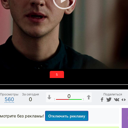
4
Просмотры
За сегодня
Поделиться
0
560
0
1
1
Отключить рекламу
мотрите без рекламы!