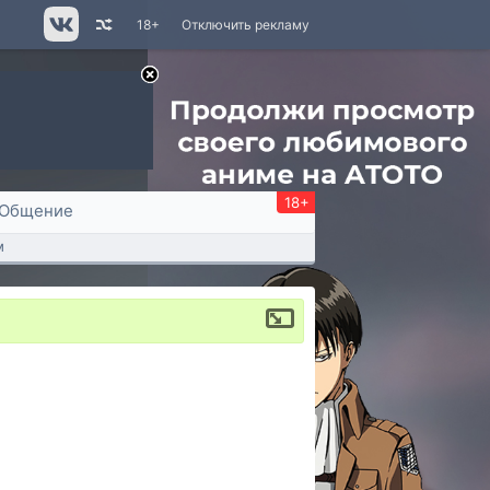
18+
Отключить рекламу
18+
Общение
м