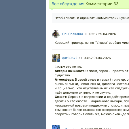
Все обсуждения.
Комментарии
33
Чтобы писать и оценивать комментарии нужн
ChuChaKabra
02:17 29.04.2026
○
Хороший триллер, но тэг "Ужасы" вообще мим
qaz30572
03:52 01.04.2026
○
Фильм это нечто.
Актеры на Высоте:
Клиент, парень - просто о
существо.
Атмосфера:
В своей стезе и темах ( триллер,
очень сильный, наполненный, диалоги настоль
и социально, что неуспеваешь их как следует
идёт довольно активно и не скучно.
Сюжет:
Держит в напряжении и не даёт време
дебаты о сложности - морального выбора, пси
неоказанной вовремя поддержки , помощи, вза
тем сюжет более становится невероятнее, зам
спорить и говорит опять же, можно очень долго