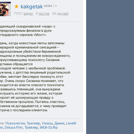
★
kakgetak
38594
| 0
71727
видео
0
постов
20
друзей
еденящий скандинавский «нуар» с
епредсказуемым финалом в духе
гендарного сериала «Мост».
день, когда новостные ленты заполнены
чередной криминальной сенсацией –
ладнокровным убийством беременной
енщины и похищением ее новорожденного,
 преуспевающему психологу Сюзанне
артманн обращается
олодой человек с необычной проблемой.
ужчина, с детства лишенный родительской
бви, мечтает бесследно покинуть этот
р. Очень скоро Сюзанна понимает, что
ходится во власти опасного психопата.
казавшись пленницей, она вынуждена
ыслушать историю его жизни, которая
ткроет ей шокирующую правду о
обственном прошлом. Пытаясь спастись,
занна не догадывается, к чему приведет
треча с последним клиентом.
ги:
Психология
,
Триллер
,
Ужасы
,
Дания
,
LevelK
lm
,
Deluca Film
,
Трейлер
,
WEB-DLRip