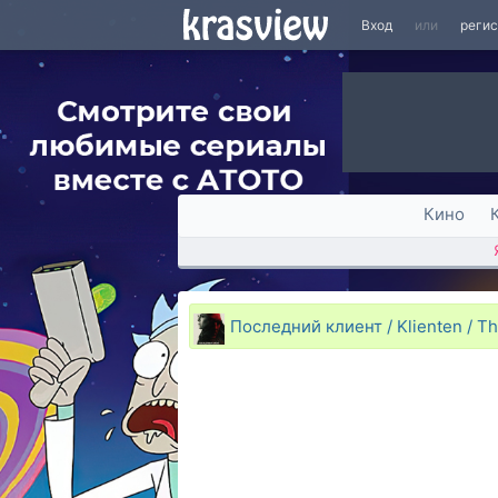
Вход
или
реги
Кино
Последний клиент / Klienten / Th