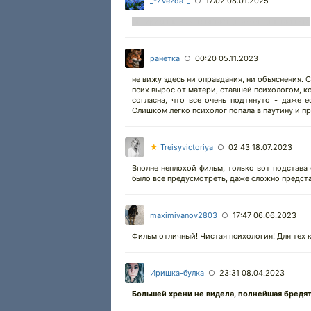
_-Zvezda-_
17:02 08.01.2025
○
Интересный фильм,мама психолог, сын маньяк.
ранетка
00:20 05.11.2023
○
не вижу здесь ни оправдания, ни объяснения. 
псих вырос от матери, ставшей психологом, ко
согласна, что все очень подтянуто - даже 
Слишком легко психолог попала в паутину и п
★
Treisyvictoriya
02:43 18.07.2023
○
Вполне неплохой фильм, только вот подстава 
было все предусмотреть, даже сложно предст
maximivanov2803
17:47 06.06.2023
○
Фильм отличный! Чистая психология! Для тех кт
Иришка-булка
23:31 08.04.2023
○
Большей хрени не видела, полнейшая бредя