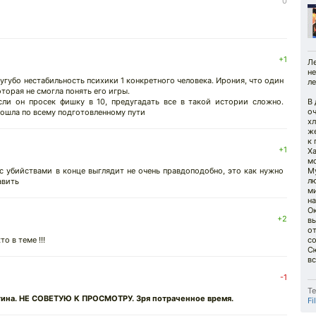
0
+1
Л
н
Сугубо нестабильность психики 1 конкретного человека. Ирония, что один
ле
торая не смогла понять его игры.
если он просек фишку в 10, предугадать все в такой истории сложно.
В 
о
рошла по всему подготовленному пути
х
ж
к
+1
Х
м
с убийствами в конце выглядит не очень правдоподобно, это как нужно
М
лю
авить
ми
на
О
+2
в
о
о в теме !!!
с
Сю
вс
-1
Те
тина. НЕ СОВЕТУЮ К ПРОСМОТРУ. Зря потраченное время.
Fi