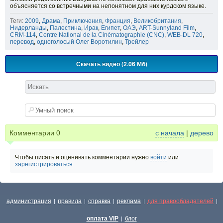
объясняется со встречными на непонятном для них курдском языке.
Теги:
2009
,
Драма
,
Приключения
,
Франция
,
Великобритания
,
Нидерланды
,
Палестина
,
Ирак
,
Египет
,
ОАЭ
,
ART-Sunnyland Film
,
CRM-114
,
Centre National de la Cinématographie (CNC)
,
WEB-DL 720
,
перевод
,
одноголосый Олег Воротилин
,
Трейлер
Скачать видео (2.06 Мб)
Комментарии
0
с начала
|
дерево
Чтобы писать и оценивать комментарии нужно
войти
или
зарегистрироваться
администрация
правила
справка
реклама
для правообладателей
|
|
|
|
|
оплата VIP
блог
|