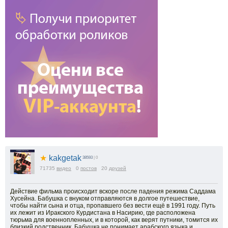
★
kakgetak
38593
| 0
71735
видео
0
постов
20
друзей
Действие фильма происходит вскоре после падения режима Саддама
Хусейна. Бабушка с внуком отправляются в долгое путешествие,
чтобы найти сына и отца, пропавшего без вести ещё в 1991 году. Путь
их лежит из Иракского Курдистана в Насирию, где расположена
тюрьма для военнопленных, и в которой, как верят путники, томится их
близкий родственник. Бабушка не понимает арабского языка и