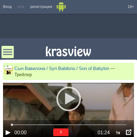
Вход
или
регистрация
18+
Сын Вавилона / Syn Babilonu / Son of Babylon
—
Трейлер
1x
00:00
01:24
5