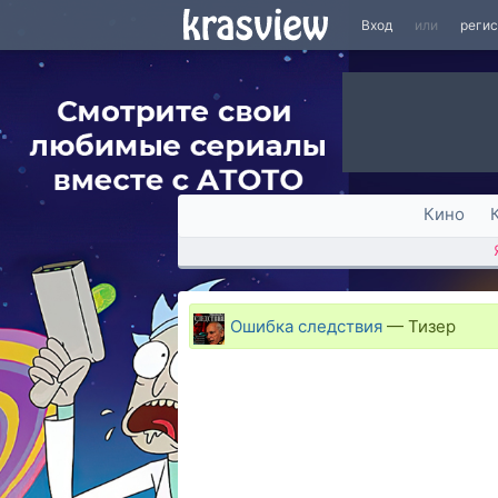
Вход
или
реги
Кино
Ошибка следствия
—
Тизер