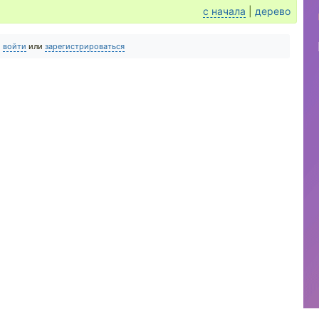
с начала
|
дерево
о
войти
или
зарегистрироваться