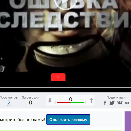
5
Просмотры
За сегодня
Поделиться
0
2
0
0
0
Отключить рекламу
мотрите без рекламы!