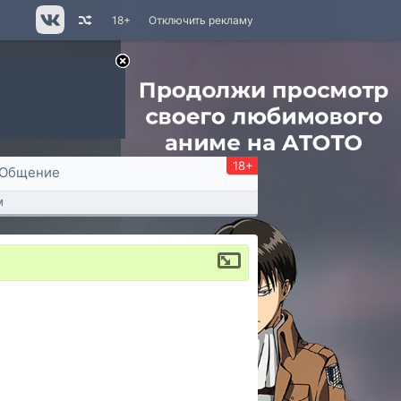
18+
Отключить рекламу
18+
Общение
м