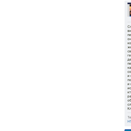
Сл
вн
пе
он
ко
ж
св
ге
де
п
ка
с
и 
п
и 
ис
к
ра
о
с
К
Те
Н