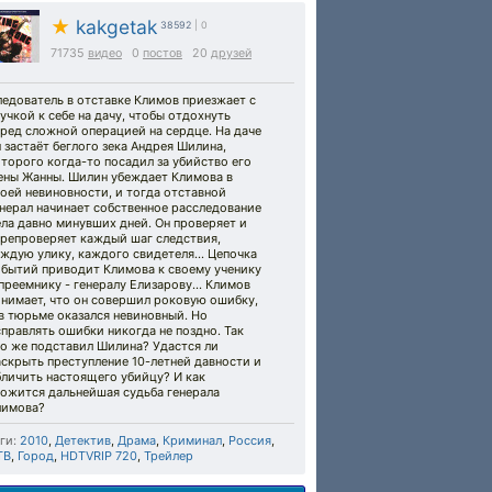
★
kakgetak
38592
| 0
71735
видео
0
постов
20
друзей
едователь в отставке Климов приезжает с
учкой к себе на дачу, чтобы отдохнуть
ред сложной операцией на сердце. На даче
 застаёт беглого зека Андрея Шилина,
торого когда-то посадил за убийство его
ены Жанны. Шилин убеждает Климова в
оей невиновности, и тогда отставной
нерал начинает собственное расследование
ла давно минувших дней. Он проверяет и
ерепроверяет каждый шаг следствия,
ждую улику, каждого свидетеля... Цепочка
обытий приводит Климова к своему ученику
преемнику - генералу Елизарову... Климов
онимает, что он совершил роковую ошибку,
в тюрьме оказался невиновный. Но
правлять ошибки никогда не поздно. Так
то же подставил Шилина? Удастся ли
скрыть преступление 10-летней давности и
бличить настоящего убийцу? И как
ложится дальнейшая судьба генерала
лимова?
ги:
2010
,
Детектив
,
Драма
,
Криминал
,
Россия
,
ТВ
,
Город
,
HDTVRIP 720
,
Трейлер