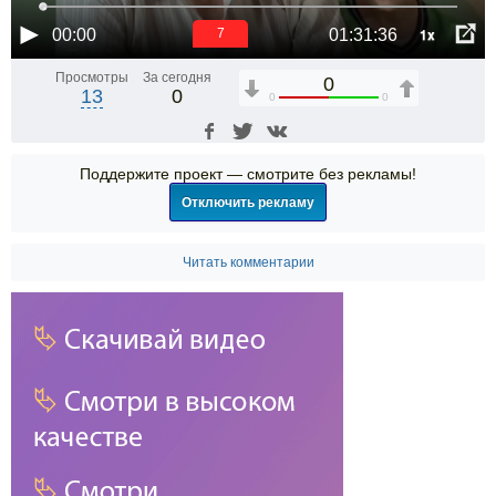
1x
00:00
01:31:36
7
Просмотры
За сегодня
0
13
0
0
0
Поддержите проект — смотрите без рекламы!
Отключить рекламу
Читать комментарии