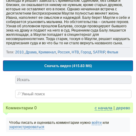
свободы и решает завязать с криминалом. Одинокий, без семьи и
близких, он оказывается никому не нужным, кроме старых дружков,
которые не оставляют его в покое. Однако нечаянная встреча с
десятилетним беспризорником Маугли полностью меняет жизнь
Ивана, наполняет ее смыслом и надеждой. Балу берет Маугли к себе и
собирается усыновить мальчика. Но обстоятельства – сильнее героев.
Узнав об уголовном прошлом Балуева, соседи провоцируют бывшего
зека на драку и подают на него в суд. Решением суда Балу лишается
жилплощади, а Маугли попадает в специнтернат для
несовершеннолетних. Тогда старик, тоскуя о Маугли, решает нарушить
предписания суда и во что бы то ни стало вернуть названого сына.
Теги:
2010
,
Драма
,
Криминал
,
Россия
,
НТВ
,
Город
,
SATRIP
,
Фильм
Скачать видео (415.83 Мб)
Комментарии
0
с начала
|
дерево
Чтобы писать и оценивать комментарии нужно
войти
или
зарегистрироваться