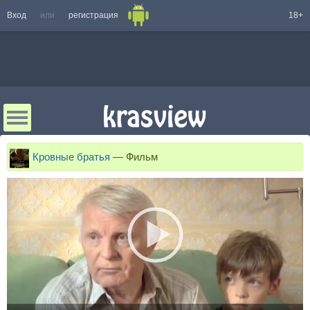
Вход
или
регистрация
18+
Кровные братья
—
Фильм