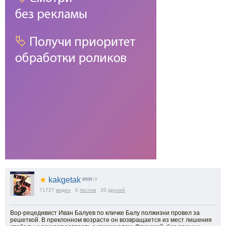
★
kakgetak
38599
| 0
71727
видео
0
постов
20
друзей
Вор-рецедивист Иван Балуев по кличке Балу полжизни провел за
решеткой. В преклонном возрасте он возвращается из мест лишения