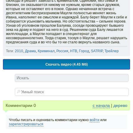
свободы и решает завязать с криминалом. Одинокий, без семьи и
близких, он оказывается никому не нужным, кроме старых дружков,
которые не оставляют его в покое. Однако нечаянная встреча с
десятилетним беспризорником Маугли полностью меняет жизнь
Ивана, наполняет ее смыслом и надеждой. Балу берет Маугли к себе и
собирается усыновить мальчика. Но обстоятельства – сильнее героев.
Узнав об уголовном прошлом Балуева, соседи провоцируют бывшего
зека на драку и подают на него в суд. Решением суда Балу лишается
жилплощади, а Маугли попадает в специнтернат для
несовершеннолетних. Тогда старик, тоскуя о Маугли, решает нарушить
предписания суда и во что бы то ни стало вернуть названого сына.
Теги:
2010
,
Драма
,
Криминал
,
Россия
,
НТВ
,
Город
,
SATRIP
,
Трейлер
Скачать видео (4.45 Мб)
Комментарии
0
с начала
|
дерево
Чтобы писать и оценивать комментарии нужно
войти
или
зарегистрироваться