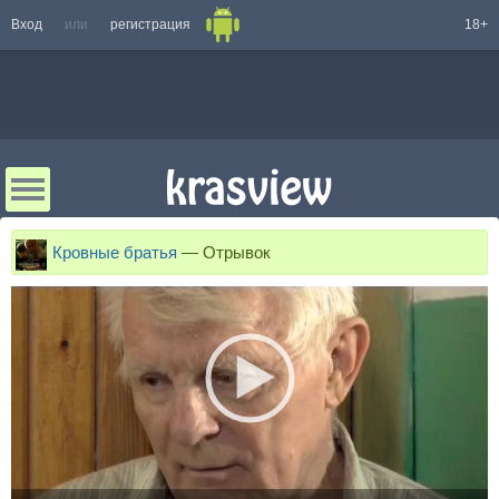
Вход
или
регистрация
18+
Кровные братья
—
Отрывок