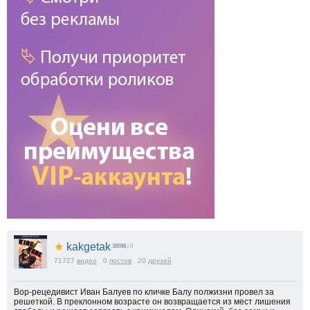
★
kakgetak
38598
| 0
71727
видео
0
постов
20
друзей
Вор-рецедивист Иван Балуев по кличке Балу полжизни провел за
решеткой. В преклонном возрасте он возвращается из мест лишения