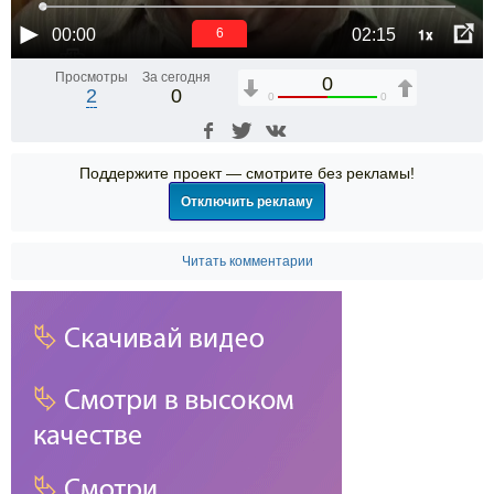
1x
00:00
02:15
6
Просмотры
За сегодня
0
2
0
0
0
Поддержите проект — смотрите без рекламы!
Отключить рекламу
Читать комментарии