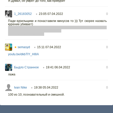
Я Думал, он умрет до того, как прикурит
1_26183052
23:05 07.04.2022
0
○
Пади курильщики и понаставили минусов то ))) Тут скорее назвать
курение убивает)
Он могу умереть упав на пол неудачно, от нервного
перенапряжения и т.д. из за того что
ни как не мог прикурить...
★
semasyd
15:11 07.04.2022
0
○
youtu.be/dkbTlY_H8lA
Быдло Странное
19:41 06.04.2022
0
○
лажа
Ivan Nike
19:38 05.04.2022
0
○
100 из 10, познавательный и смешной.