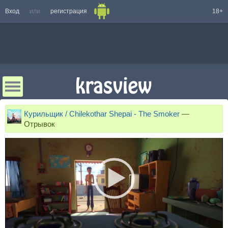
Вход
или
регистрация
18+
Курильщик / Chilekothar Shepai - The Smoker
—
Отрывок