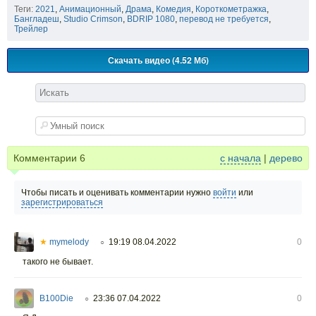
Теги:
2021
,
Анимационный
,
Драма
,
Комедия
,
Короткометражка
,
Бангладеш
,
Studio Crimson
,
BDRIP 1080
,
перевод не требуется
,
Трейлер
Скачать видео (4.52 Мб)
Комментарии
6
с начала
|
дерево
Чтобы писать и оценивать комментарии нужно
войти
или
зарегистрироваться
★
mymelody
19:19 08.04.2022
0
○
такого не бывает.
B100Die
23:36 07.04.2022
0
○