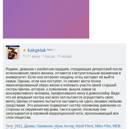
★
kakgetak
38593
| 0
71727
видео
0
постов
20
друзей
Роджин, девушка с разбитым сердцем, страдающая депрессией после
исчезновения своего жениха, готовится к вступительным экзаменам в
университет. Если она потерпит неудачу, отец заставит её выйти
замуж. Однако, если она поступит, то сможет вести более
эмансипированный образ жизни и избежать участи своей старшей
сестры Шилан, которая, к сожалению, вышла замуж за
консервативного человека, превратившего жену в домохозяйку. Видя,
что её младшая сестра изо всех сил пытается осуществить свою
мечту, Шилан отчаянно пытается заставить её сдать экзамен любыми
средствами. Это решение подвергает сестёр огромному давлению со
стороны их окружения как дома, так и в школе, поскольку они
запутываются в огромной коррупционной сети, пронизывающей все
слои общества.
Теги:
2021
,
Драма
,
Германия
,
Ирак
,
Катар
,
Masti Films
,
Mitos Film
,
WEB-