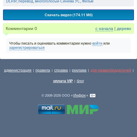
DLRIP
,
перевод
,
многоголосый Синема УС
,
Фильм
Скачать видео (174.11 Мб)
Комментарии
0
с начала
|
дерево
Чтобы писать и оценивать комментарии нужно
войти
или
зарегистрироваться
администрация
правила
справка
реклама
для правообладателей
|
|
|
|
|
оплата VIP
блог
|
Инфон
© 2008-2026 ООО «
»