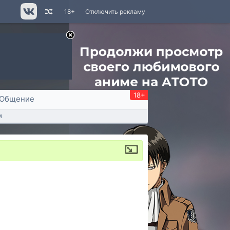
18+
Отключить рекламу
18+
Общение
м