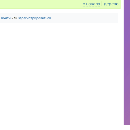
с начала
|
дерево
о
войти
или
зарегистрироваться