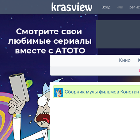
Вход
или
реги
Кино
Сборник мультфильмов Констан