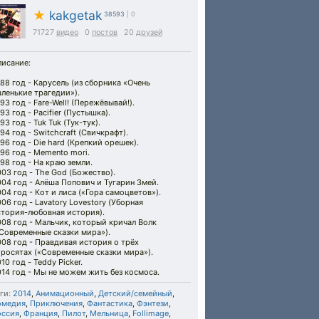
★
kakgetak
38593
| 0
71727
видео
0
постов
20
друзей
писание:
88 год - Карусель (из сборника «Очень
ленькие трагедии»).
93 год - Fare-Well! (Пережёвывай!).
93 год - Pacifier (Пустышка).
93 год - Tuk Tuk (Тук-тук).
94 год - Switchcraft (Свичкрафт).
96 год - Die hard (Крепкий орешек).
96 год - Memento mori.
98 год - На краю земли.
03 год - The God (Божество).
04 год - Алёша Попович и Тугарин Змей.
04 год - Кот и лиса («Гора самоцветов»).
06 год - Lavatory Lovestory (Уборная
стория-любовная история).
08 год - Мальчик, который кричал Волк
Современные сказки мира»).
08 год - Правдивая история о трёх
росятах («Современные сказки мира»).
10 год - Teddy Picker.
14 год - Мы не можем жить без космоса.
ги:
2014
,
Анимационный
,
Детский/семейный
,
омедия
,
Приключения
,
Фантастика
,
Фэнтези
,
оссия
,
Франция
,
Пилот
,
Мельница
,
Follimage
,