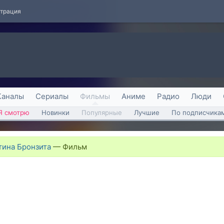
страция
Каналы
Сериалы
Фильмы
Аниме
Радио
Люди
Я смотрю
Новинки
Популярные
Лучшие
По подписчика
тина Бронзита
—
Фильм