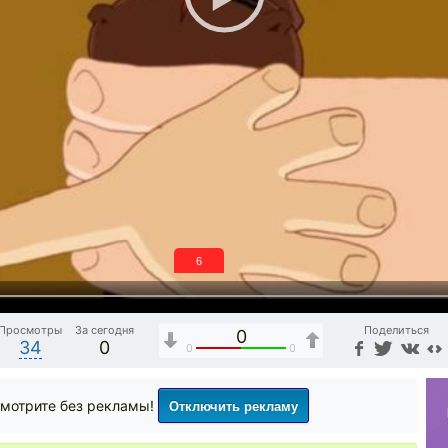
5
Просмотры
За сегодня
Поделиться
0
34
0
0
0
Отключить рекламу
мотрите без рекламы!