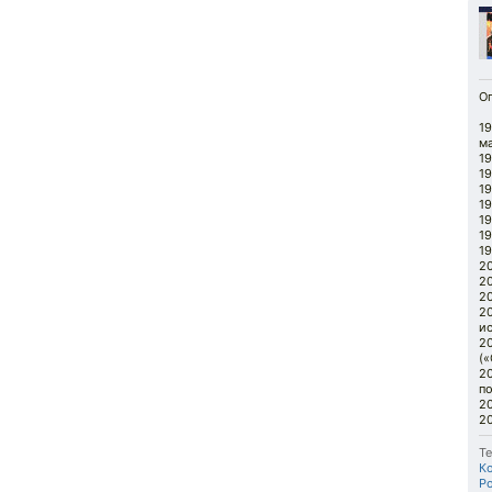
О
19
ма
19
19
19
19
19
19
19
20
20
20
20
и
20
(«
20
по
20
20
Те
К
Р