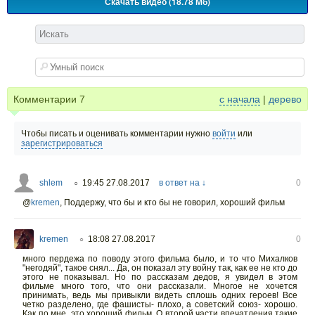
Скачать видео (18.78 Мб)
Комментарии
7
с начала
|
дерево
Чтобы писать и оценивать комментарии нужно
войти
или
зарегистрироваться
shlem
19:45 27.08.2017
в ответ на ↓
0
○
@
kremen
,
Поддержу, что бы и кто бы не говорил, хороший фильм
kremen
18:08 27.08.2017
0
○
много пердежа по поводу этого фильма было, и то что Михалков
"негодяй", такое снял... Да, он показал эту войну так, как ее не кто до
этого не показывал. Но по рассказам дедов, я увидел в этом
фильме много того, что они рассказали. Многое не хочется
принимать, ведь мы привыкли видеть сплошь одних героев! Все
четко разделено, где фашисты- плохо, а советский союз- хорошо.
Как по мне, это хороший фильм. О второй части впечатления такие