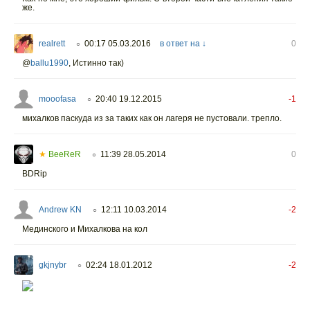
же.
realrett
00:17 05.03.2016
в ответ на ↓
0
○
@
ballu1990
,
Истинно так)
mooofasa
20:40 19.12.2015
-1
○
михалков паскуда из за таких как он лагеря не пустовали. трепло.
★
BeeReR
11:39 28.05.2014
0
○
BDRip
Andrew KN
12:11 10.03.2014
-2
○
Мединского и Михалкова на кол
gkjnybr
02:24 18.01.2012
-2
○