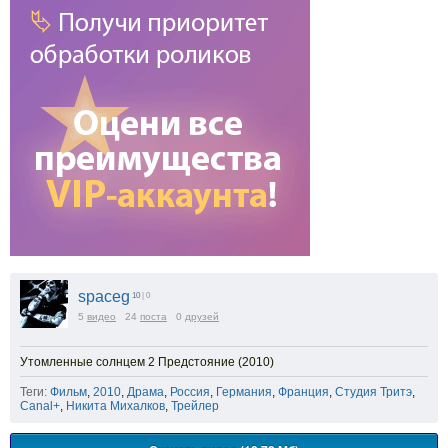
spaceg
10
| 0
5
видео
24
поста
0
друзей
Утомленные солнцем 2 Предстояние (2010)
Теги:
Фильм
,
2010
,
Драма
,
Россия
,
Германия
,
Франция
,
Студия Тритэ
,
Canal+
,
Никита Михалков
,
Трейлер