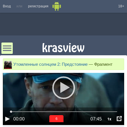
Вход
или
регистрация
18+
Утомленные солнцем 2: Предстояние
—
Фрагмент
1x
00:00
07:45
6