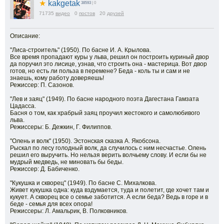
★
kakgetak
38593
| 0
71735
видео
0
постов
20
друзей
Описание:
"Лиса-строитель" (1950). По басне И. А. Крылова.
Все время пропадают куры у льва, решил он построить куриный двор
да поручил это лисице, узнав, что строить она - мастерица. Вот двор
готов, но есть ли польза в перемене? Беда - коль ты и сам и не
знаешь, кому работу доверяешь!
Режиссер: П. Сазонов.
"Лев и заяц" (1949). По басне народного поэта Дагестана Гамзата
Цадасса.
Басня о том, как храбрый заяц проучил жестокого и самолюбивого
льва.
Режиссеры: Б. Дежкин, Г. Филиппов.
"Олень и волк" (1950). Эстонская сказка А. Якобсона.
Рыскал по лесу голодный волк, да случилось с ним несчастье. Олень
решил его выручить. Но нельзя верить волчьему слову. И если бы не
мудрый медведь, не миновать бы беды.
Режиссер: Д. Бабиченко.
"Кукушка и скворец" (1949). По басне С. Михалкова.
Живет кукушка одна: куда вздумается, туда и полетит, где хочет там и
кукует. А скворец все о семье заботится. А если беда? Ведь в горе и в
беде - семья для всех опора!
Режиссеры: Л. Амальрик, В. Полковников.