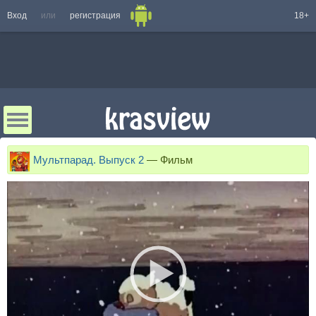
Вход
или
регистрация
18+
Мультпарад. Выпуск 2
—
Фильм