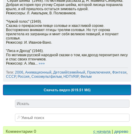
"Серая шейка" (1948). По мотивам рассказа Д. Н. Мамина-Сибиряка.
Добрая история про уточку Серая шейка, которой лисица поранила
крыло, и ей пришлось остаться зимовать одной.
Режиссеры: Л. Амальрик, В. Полковников.
"Чужой голос" (1949).
Сказка о прекрасном певце соловье и хвастливой сороке.
Восторженно внимают птицы трелям соловья. Но тут сорока
прилетела из заграницы и мнит себя великою певицей, и поучает
соловья.
Режиссер: И. Иванов-Вано.
"Лиса и Дрозд" (1946).
По мотивам русской народной сказки о том, как дрозд перехитрил лису
и спас своих птенчиков.
Режиссер: А. Ива...
»»»
Теги:
2006
,
Анимационный
,
Детский/семейный
,
Приключения
,
Фэнтези
,
СССР
,
Россия
,
Союзмультфильм
,
HDTVRIP
,
Фильм
Скачать видео (619.51 Мб)
Комментарии
0
с начала
|
дерево