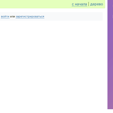
с начала
|
дерево
о
войти
или
зарегистрироваться