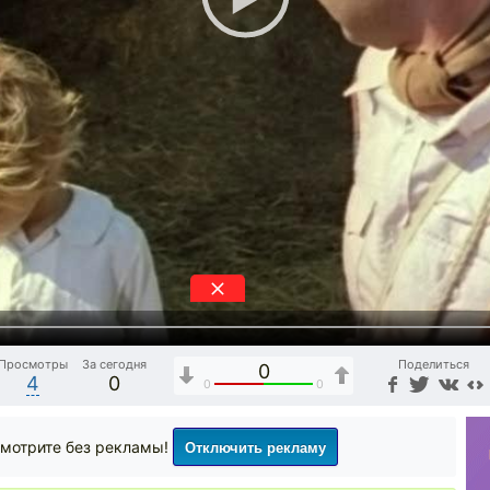
Просмотры
За сегодня
Поделиться
0
4
0
0
0
Отключить рекламу
мотрите без рекламы!