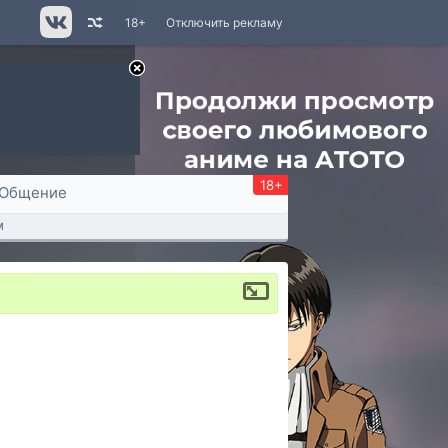
18+
Отключить рекламу
18+
Общение
м