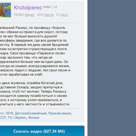
Krutoiperec
9084
|
+2
15080
видео
424
поста
21
друг
аленький Расмус, по прозвищу «Король
як» сбежал из приюта для сирот, потому
то не мог больше выносить душной
мосферы заведения, где все делается по
истку. В первый же день своей бродяжей
изни он встретил странствующего поэта
скара. Свое прозвище «Перекати-поле»
кар заслужил тем, что нигде не
держивался больше чем на один день. Он
когда не унывал, всегда радовался жизни,
екрасно ладил с людьми, пел свои песни и
стно зарабатывал на хлеб.
 двое жуликов, ограбив богатый дом,
дставили Оскара, заодно припугнув и
смуса, чтоб тот молчал. Теперь Расмусу
риходится самому позаботиться о своем
уге, к которому успел привязаться, и
учиться у него честности и отзывчивости.
ги:
1978
,
Детский/семейный
,
Приключения
,
ССР
,
ТО «Экран»
,
Фильм
Скачать видео (627.34 Мб)