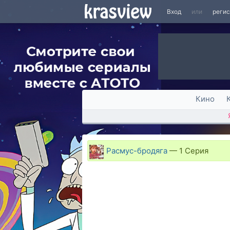
Вход
или
реги
Кино
Расмус-бродяга
—
1 Серия