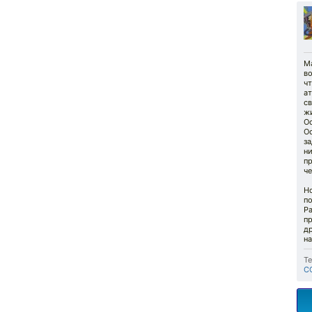
М
во
ч
ат
св
ж
О
Ос
за
ни
пр
че
Но
по
Ра
п
др
на
Те
С