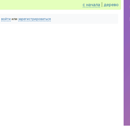
с начала
|
дерево
о
войти
или
зарегистрироваться