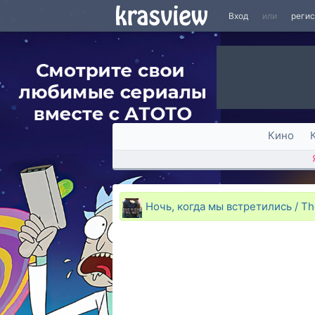
Вход
или
реги
Кино
Ночь, когда мы встретились / Th