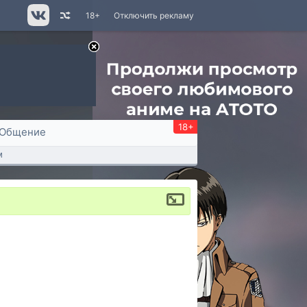
18+
Отключить рекламу
18+
Общение
м