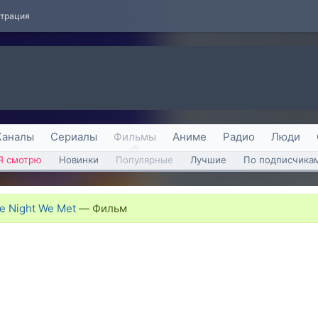
страция
Каналы
Сериалы
Фильмы
Аниме
Радио
Люди
Я смотрю
Новинки
Популярные
Лучшие
По подписчика
e Night We Met
—
Фильм