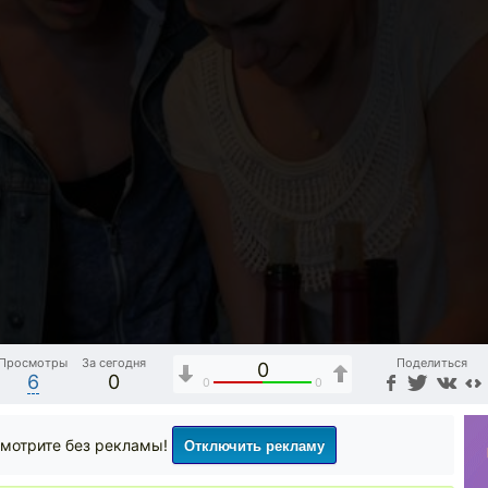
Просмотры
За сегодня
Поделиться
0
6
0
0
0
Отключить рекламу
мотрите без рекламы!