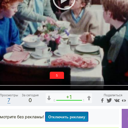
5
Просмотры
За сегодня
Поделиться
+1
7
0
0
1
Отключить рекламу
мотрите без рекламы!