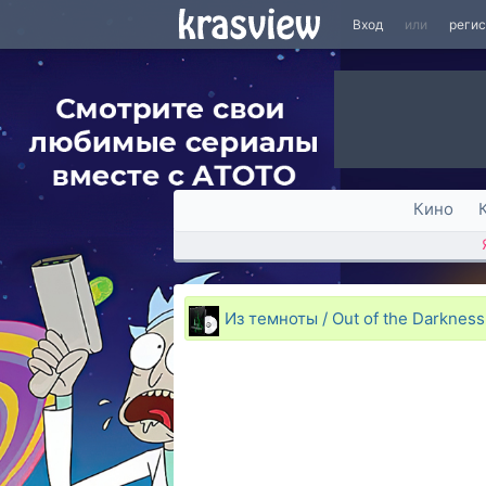
Вход
или
реги
Кино
Из темноты / Out of the Darkness