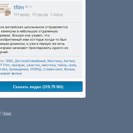
tfilm
10
| 0
193
видео
26
постов
2
друга
рое английских школьников отправляются
а каникулы в небольшую отдаленную
ревню. Вскоре они узнают, что
риобретенный ими коттедж когда-то был
умным домиком, и уже в первую же ночь
ризраки начинают преследовать одного из
рней.
ги:
1985
,
Детский/семейный
,
Мистика
,
Англия
,
F Film
,
призрак
,
ужастик
,
мистика
,
тайна
,
чума
,
глия
,
привидение
,
VHSRip
,
стивен кинг
,
Фильм
,
рамвай-фильм
Скачать видео (319.79 Мб)
P
|
блог