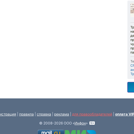
Т
н
де
п
ч
п
па
Те
CF
ан
Т
истрация
|
правила
|
справка
|
реклама
|
для правообладателей
|
оплата VI
© 2008-2026 ООО «
Инфон
»