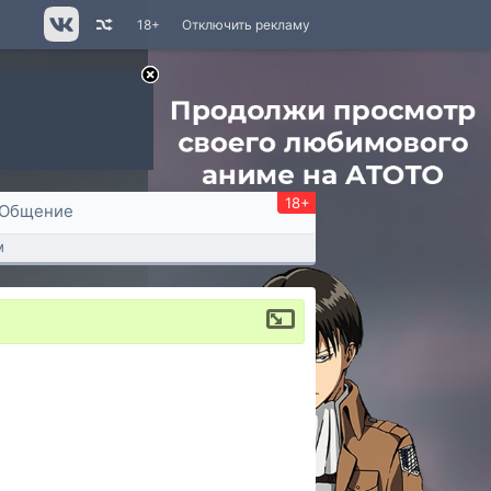
18+
Отключить рекламу
18+
Общение
м