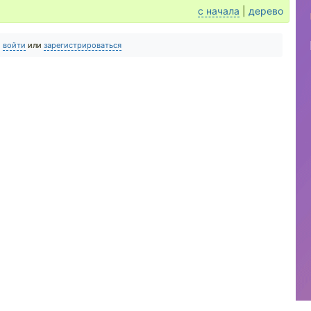
с начала
|
дерево
о
войти
или
зарегистрироваться