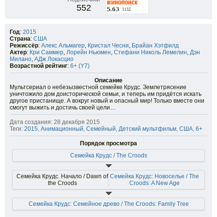
552
Год
:
2015
Страна
:
США
Режиссёр
:
Алекс Альмагер
,
Кристал Чесни
,
Брайан Хэтфилд
Актер
:
Кри Саммер
,
Лорейн Ньюмен
,
Стефани Николь Лемелин
,
Дэн
Милано
,
АДж Локасцио
Возрастной рейтинг
:
6+ (Y7)
Описание
Мультсериал о небезызвестной семейке Крудс. Землетрясение
уничтожило дом доисторической семьи, и теперь им придётся искать
другое пристанище. А вокруг новый и опасный мир! Только вместе они
смогут выжить и достичь своей цели…
Дата создания: 28 декабря 2015
Теги:
2015
,
Анимационный
,
Семейный
,
Детский мультфильм
,
США
,
6+
Порядок просмотра
Семейка Крудс / The Croods
Семейка Крудс. Начало / Dawn of
Семейка Крудс: Новоселье / The
the Croods
Croods: A New Age
Семейка Крудс: Семейное древо / The Croods: Family Tree