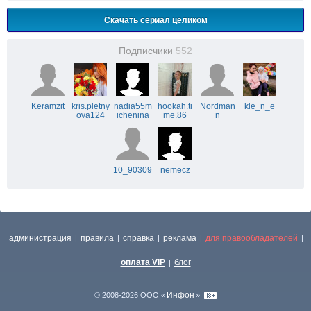
Скачать сериал целиком
Подписчики
552
Keramzit
kris.pletny
nadia55m
hookah.ti
Nordman
kle_n_e
ova124
ichenina
me.86
n
10_90309
nemecz
администрация
правила
справка
реклама
для правообладателей
|
|
|
|
|
оплата VIP
блог
|
Инфон
© 2008-2026 ООО «
»