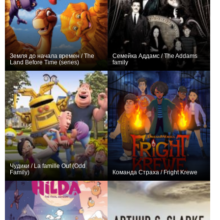
Земля до начала времен / The
Семейка Аддамс / The Addams
Land Before Time (series)
family
+40
26
388
+304
64
763
Чудики / La famille Ouf (Odd
Family)
Команда Страха / Fright Krewe
+24
26
37
+16
10
146