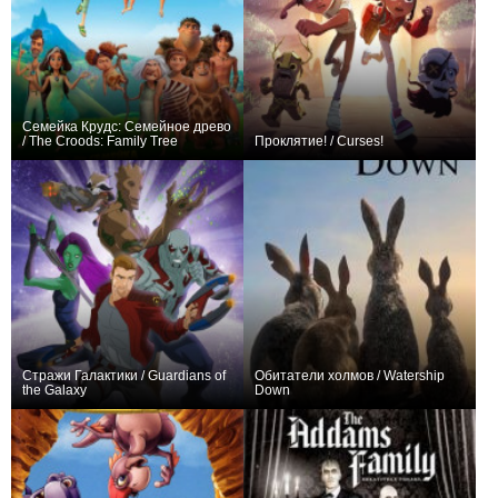
Семейка Крудс: Семейное древо
/ The Croods: Family Tree
Проклятие! / Curses!
+4
26
691
+52
20
92
Стражи Галактики / Guardians of
Обитатели холмов / Watership
the Galaxy
Down
+673
88
2078
+21
4
118