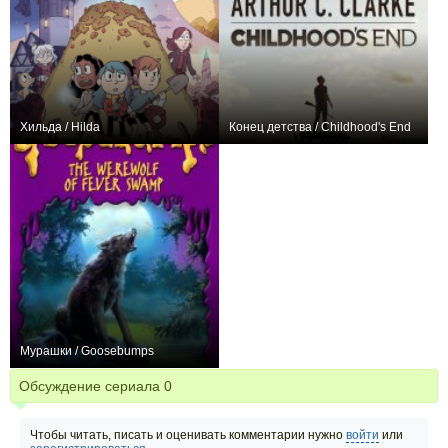
Хильда / Hilda
Конец детства / Childhood's End
+317
34
1436
+150
4
1238
Мурашки / Goosebumps
+33
68
249
Обсуждение сериала
0
Чтобы читать, писать и оценивать комментарии нужно
войти
или