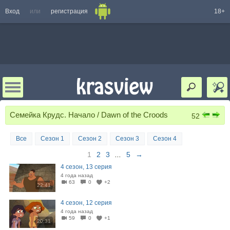
Вход
или
регистрация
18+
Семейка Крудс. Начало / Dawn of the Croods
52
Все
Сезон 1
Сезон 2
Сезон 3
Сезон 4
1
2
3
...
5
→
4 сезон, 13 серия
4 года назад
63
0
+2
22:41
4 сезон, 12 серия
4 года назад
59
0
+1
20:31