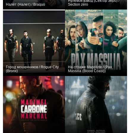
Нулевой взвод (Сектор Зеро) /
Налёт (Налет) / Braquo
Section zéro
+64
32
176
+43
9
270
Город мошенников / Rogue City
На страже Марселя / (Pax
(Bronx)
Massilia (Blood Coast))
+44
+7
12
106