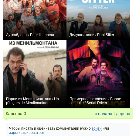
Аутсайдеры / Pour l'honneur
Дедушки-няни / Papi Sitter
+1
0
Парни из Менильмонтана / Un
Примерное вождение / Bonne
p'tit gars de Ménilmontant
conduite / Serial Driver
0
0
Карьера
0
с начала
|
дерево
Чтобы писать и оценивать комментарии нужно
войти
или
зарегистрироваться