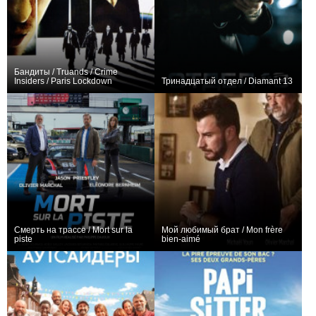
Бандиты / Truands / Crime
Insiders / Paris Lockdown
Тринадцатый отдел / Diamant 13
+1
0
Смерть на трассе / Mort sur la
Мой любимый брат / Mon frère
piste
bien-aimé
−1
0