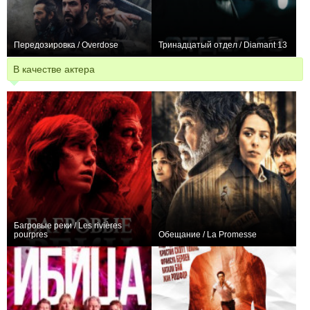
Передозировка / Overdose
Тринадцатый отдел / Diamant 13
+5
0
В качестве актера
Багровые реки / Les rivières
pourpres
Обещание / La Promesse
+166
32
814
+6
6
104