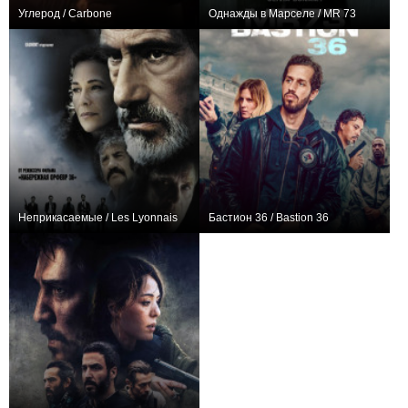
Углерод / Carbone
Однажды в Марселе / MR 73
+7
+4
Неприкасаемые / Les Lyonnais
Бастион 36 / Bastion 36
+10
+2