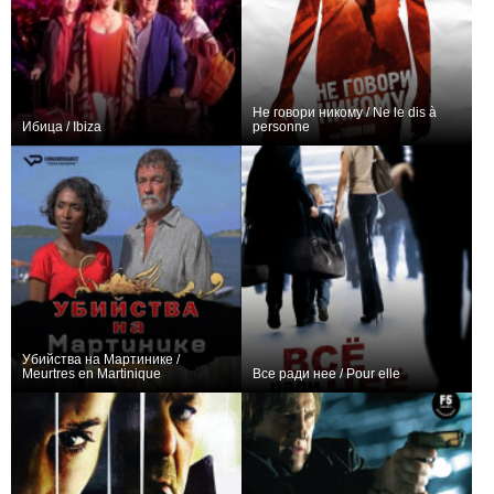
Не говори никому / Ne le dis à
Ибица / Ibiza
personne
+3
+10
Убийства на Мартинике /
Meurtres en Martinique
Все ради нее / Pour elle
+4
+3