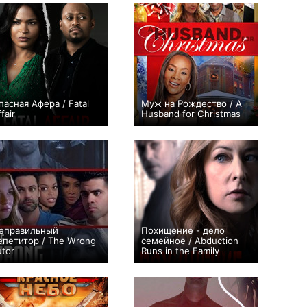
пасная Афера / Fatal
Муж на Рождество / A
fair
Husband for Christmas
0
0
еправильный
Похищение - дело
епетитор / The Wrong
семейное / Abduction
utor
Runs in the Family
+1
+1