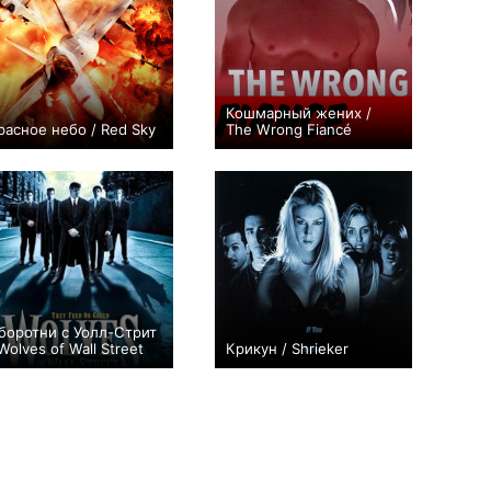
Кошмарный жених /
расное небо / Red Sky
The Wrong Fiancé
0
0
боротни с Уолл-Стрит
 Wolves of Wall Street
Крикун / Shrieker
+1
0