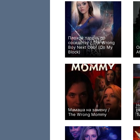
Плохой парень по
соседству / The Wrong
Boy Next Door (On My
О
Block)
Af
+1
Н
Мамаша на замену /
р
The Wrong Mommy
T
0