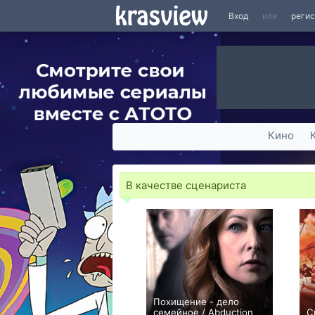
Вход
или
реги
Кино
В качестве сценариста
Похищение - дело
семейное / Abduction
С