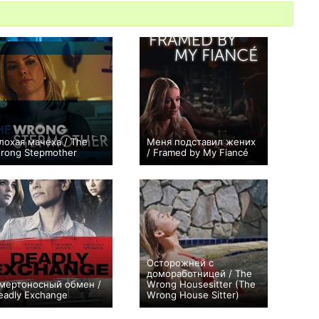
лохая мачеха / The
Меня подставил жених
rong Stepmother
/ Framed by My Fiancé
+1
0
Осторожней с
домоработницей / The
мертоносный обмен /
Wrong Housesitter (The
eadly Exchange
Wrong House Sitter)
+1
0