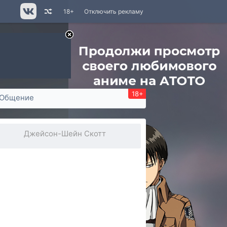
18+
Отключить рекламу
18+
Общение
Джейсон-Шейн Скотт