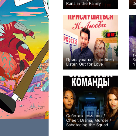
Runs in the Family
D
+1
Т
з
Прислушаться к любви /
S
Listen Out for Love
N
0
Саботаж команды /
Cheer, Drama, Murder /
Sabotaging the Squad
−1