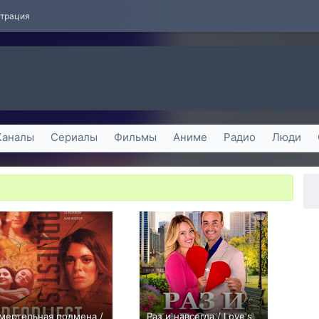
страция
Каналы
Сериалы
Фильмы
Аниме
Радио
Люди
мертельная подмена /
Раз и навсегда / Love's