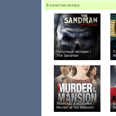
В качестве актера
Песочный человек /
П
The Sandman
W
−1
Убийство в особняке /
С
Murder at the Mansion
D
0