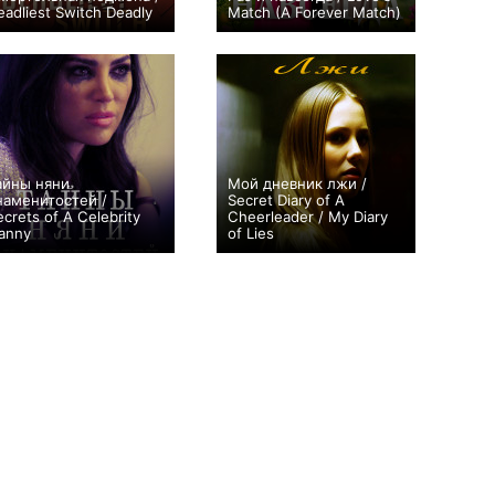
eadliest Switch Deadly
Match (A Forever Match)
+2
0
айны няни
Мой дневник лжи /
наменитостей /
Secret Diary of A
ecrets of A Celebrity
Cheerleader / My Diary
anny
of Lies
0
0