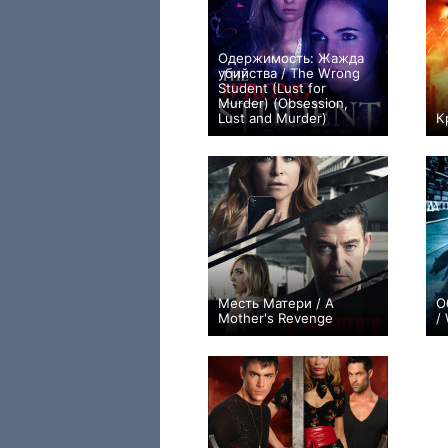
Одержимость: Жажда
убийства / The Wrong
Student (Lust for
Murder) (Obsession,
Lust and Murder)
К
0
Месть Матери / A
О
Mother's Revenge
/
0