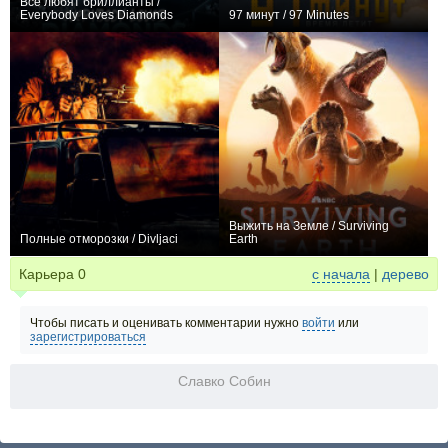
Все любят бриллианты /
Everybody Loves Diamonds
97 минут / 97 Minutes
0
8
52
+1
Выжить на Земле / Surviving
Полные отморозки / Divljaci
Earth
0
0
Карьера
0
с начала
|
дерево
Чтобы писать и оценивать комментарии нужно
войти
или
зарегистрироваться
Славко Собин