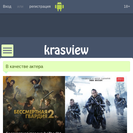
Вход
или
регистрация
18+
В качестве актера