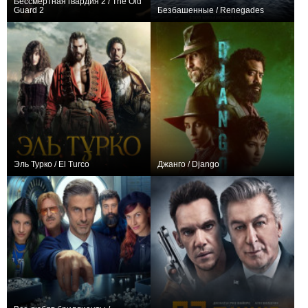
Бессмертная гвардия 2 / The Old
Guard 2
Безбашенные / Renegades
+3
+15
Эль Турко / El Turco
Джанго / Django
−2
6
185
+5
9
102