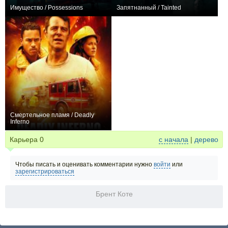
Имущество / Possessions
Запятнанный / Tainted
+1
0
Смертельное пламя / Deadly
Inferno
0
Карьера
0
с начала
|
дерево
Чтобы писать и оценивать комментарии нужно
войти
или
зарегистрироваться
Брент Коте