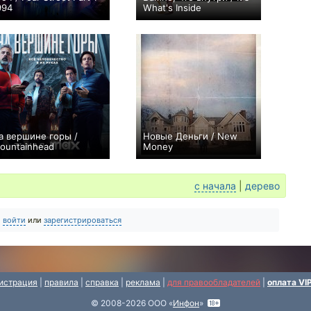
994
What's Inside
+11
+7
а вершине горы /
Новые Деньги / New
ountainhead
Money
+1
0
с начала
|
дерево
о
войти
или
зарегистрироваться
истрация
|
правила
|
справка
|
реклама
|
для правообладателей
|
оплата VI
© 2008-2026 ООО «
Инфон
»