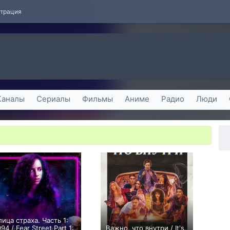
страция
Каналы
Сериалы
Фильмы
Аниме
Радио
Люди
лица страха. Часть 1:
94 / Fear Street Part 1:
Важно, что внутри / It's