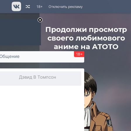
18+
Отключить рекламу
18+
Общение
Дэвид В Томпсон