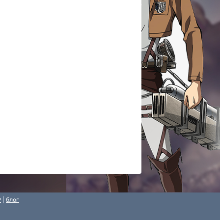
P
|
блог