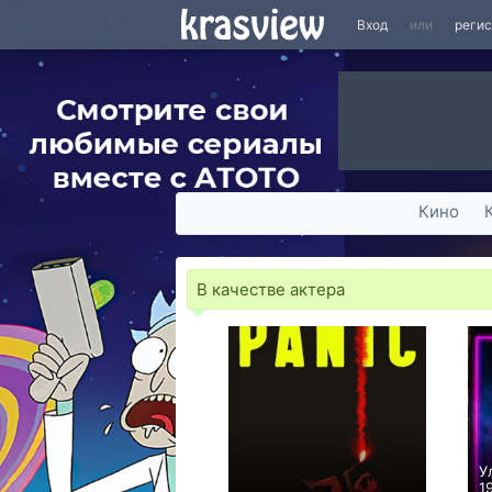
Вход
или
реги
Кино
В качестве актера
У
19