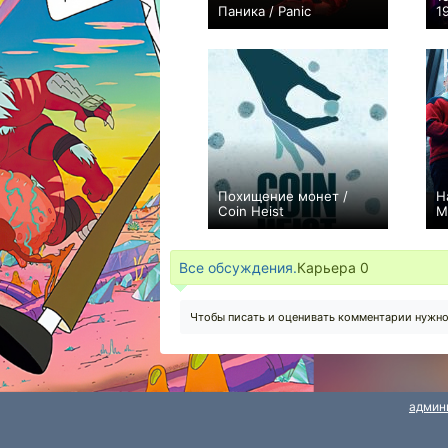
Паника / Panic
1
+5
10
145
Похищение монет /
Н
Coin Heist
M
−2
Все обсуждения.
Карьера
0
Чтобы писать и оценивать комментарии нужн
админ