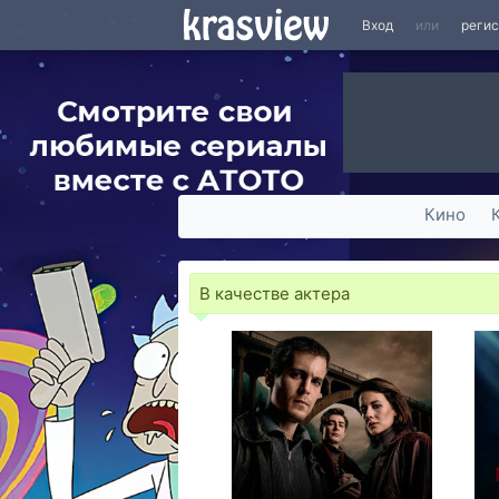
Вход
или
реги
Кино
В качестве актера