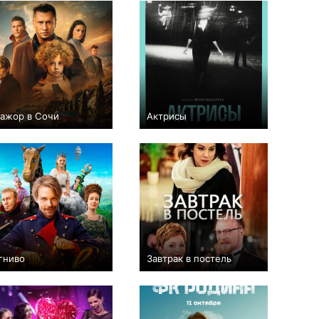
ажор в Сочи
Актрисы
+29
+23
11
244
гниво
Завтрак в постель
+1
+4
2
158