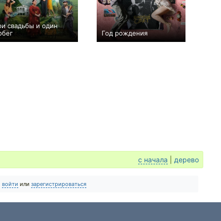
ри свадьбы и один
обег
Год рождения
+1
−1
с начала
|
дерево
о
войти
или
зарегистрироваться