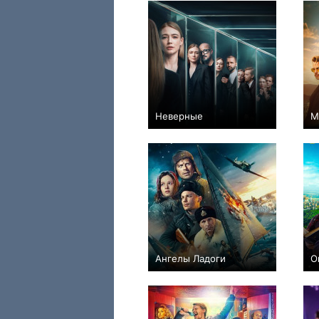
Неверные
М
+17
8
543
Ангелы Ладоги
О
+10