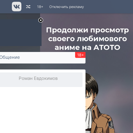
18+
Отключить рекламу
18+
Общение
Роман Евдокимов