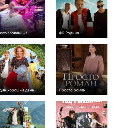
азочарованные
ФК Родина
+2
8
221
−1
8
185
дин хороший день
Просто роман
+8
0
4
31