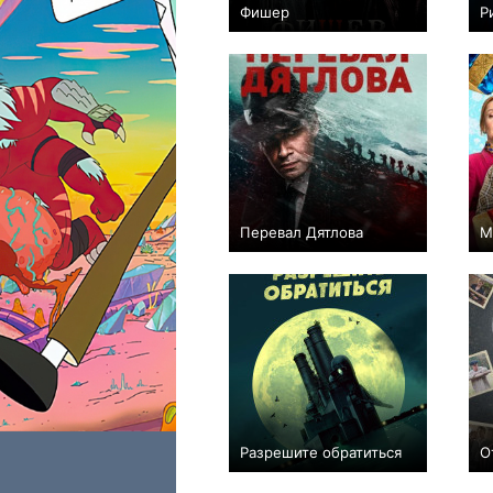
Фишер
Р
+478
24
7380
Перевал Дятлова
М
+85
9
1024
Разрешите обратиться
О
+60
15
433