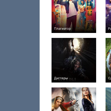
Плагиатор
Р
+15
Диггеры
О
−7