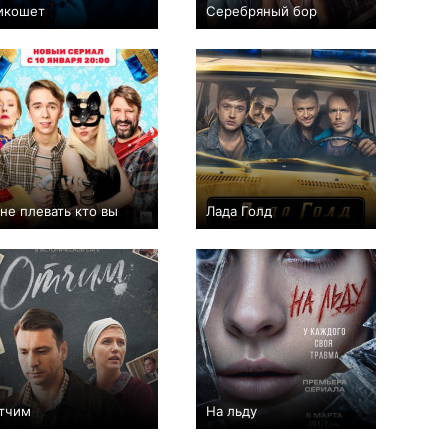
икошет
Серебряный бор
+213
32
1733
+49
24
274
не плевать кто вы
Лада Голд
+43
15
505
+42
8
1065
тчим
На льду
+35
16
433
+35
9
859