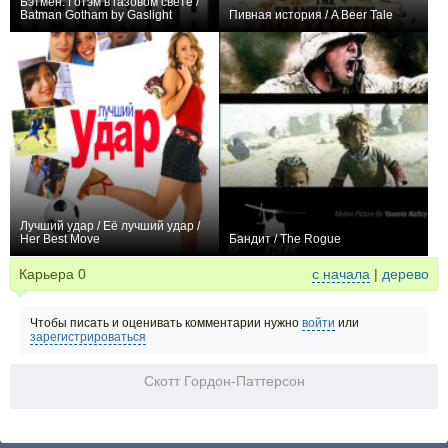
Бэтмен: Готэм в газовом свете /
Batman Gotham by Gaslight
Пивная история / A Beer Tale
+37
0
Лучший удар / Её лучший удар /
Her Best Move
Бандит / The Rogue
+1
0
Карьера
0
с начала
|
дерево
Чтобы писать и оценивать комментарии нужно
войти
или
зарегистрироваться
Скотт Гордон-Паттерсон