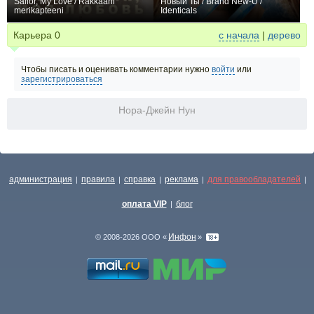
Sailor, My Love / Rakkaani
Новый Ты / Brand New-U /
merikapteeni
Identicals
0
0
Карьера
0
с начала
|
дерево
Чтобы писать и оценивать комментарии нужно
войти
или
зарегистрироваться
Нора-Джейн Нун
администрация
правила
справка
реклама
для правообладателей
|
|
|
|
|
оплата VIP
блог
|
Инфон
© 2008-2026 ООО «
»