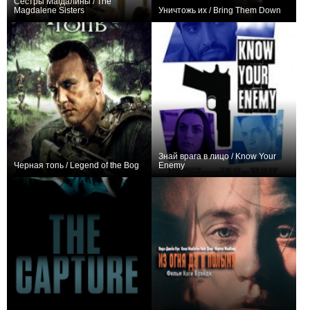
Сестры Магдалины / The
Magdalene Sisters
Уничтожь их / Bring Them Down
+4
+1
Знай врага в лицо / Know Your
Черная топь / Legend of the Bog
Enemy
0
0