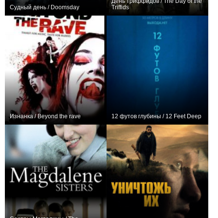
День триффидов / The Day of the
Судный день / Doomsday
Triffids
+34
+12
2
137
Изнанка / Beyond the rave
12 футов глубины / 12 Feet Deep
+2
20
40
+3