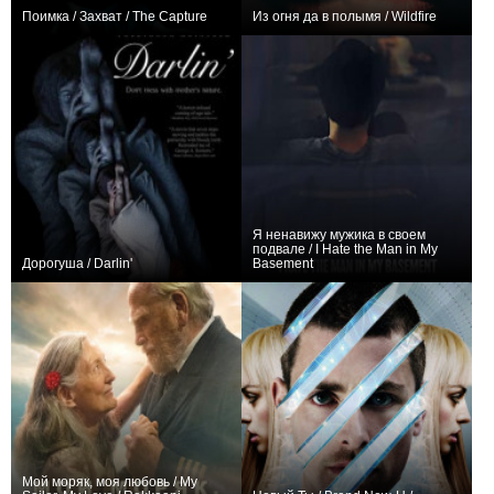
Поимка / Захват / The Capture
Из огня да в полымя / Wildfire
−3
+1
Я ненавижу мужика в своем
подвале / I Hate the Man in My
Дорогуша / Darlin'
Basement
0
0
Мой моряк, моя любовь / My