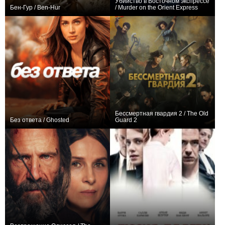
Убийство в Восточном экспрессе
Бен-Гур / Ben-Hur
/ Murder on the Orient Express
+145
+130
Бессмертная гвардия 2 / The Old
Без ответа / Ghosted
Guard 2
+191
+3