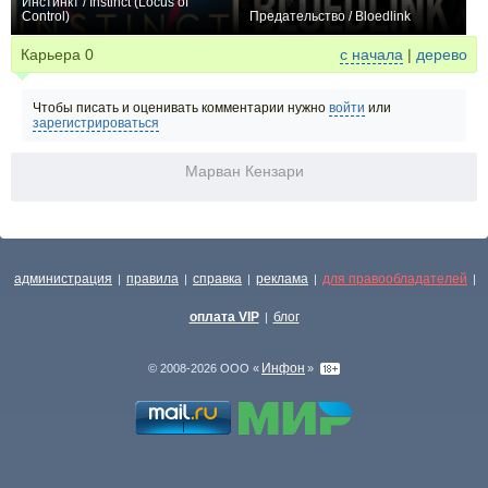
Инстинкт / Instinct (Locus of
Control)
Предательство / Bloedlink
−2
−1
Карьера
0
с начала
|
дерево
Чтобы писать и оценивать комментарии нужно
войти
или
зарегистрироваться
Марван Кензари
администрация
правила
справка
реклама
для правообладателей
|
|
|
|
|
оплата VIP
блог
|
Инфон
© 2008-2026 ООО «
»