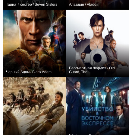
Тайна 7 сестер / Seven Sisters
Аладдин / Aladdin
+244
+289
Бессмертная гвардия / Old
Чёрный Адам / Black Adam
Guard, The
+267
+405