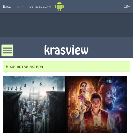
Вход
или
регистрация
18+
В качестве актера