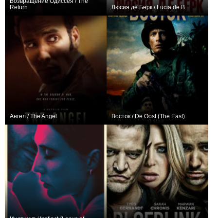
Возвращение Одиссея / The
Return
Люсия де Берк / Lucia de B.
+8
+2
Ангел / The Angel
Восток / De Oost (The East)
0
+4