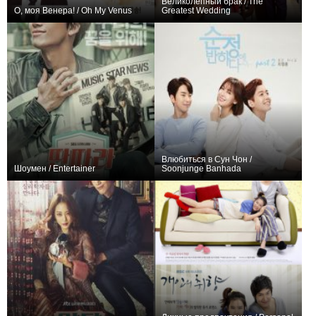
Великолепный брак / The
О, моя Венера! / Oh My Venus
Greatest Wedding
+39
16
265
+11
16
78
Влюбиться в Сун Чон /
Шоумен / Entertainer
Soonjunge Banhada
+4
18
83
+17
16
86