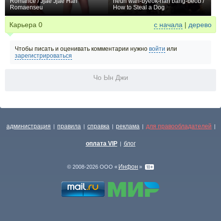
Romance / Jjae Jjae Han
neun wan-byeok-han bang-beob /
Romaenseu
How to Steal a Dog
0
+1
Карьера
0
с начала
|
дерево
Чтобы писать и оценивать комментарии нужно
войти
или
зарегистрироваться
Чо Ын Джи
администрация
правила
справка
реклама
для правообладателей
|
|
|
|
|
оплата VIP
блог
|
Инфон
© 2008-2026 ООО «
»