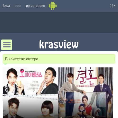
Вход
или
регистрация
18+
В качестве актера