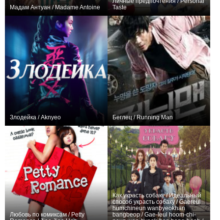
Личные предпочтения / Personal
Мадам Антуан / Madame Antoine
Taste
+17
16
63
0
16
44
Злодейка / Aknyeo
Беглец / Running Man
0
+2
Как украсть собаку / Идеальный
способ украсть собаку / Gaereul
humchineun wanbyeokhan
Любовь по комиксам / Petty
bangbeop / Gae-leul hoom-chi-