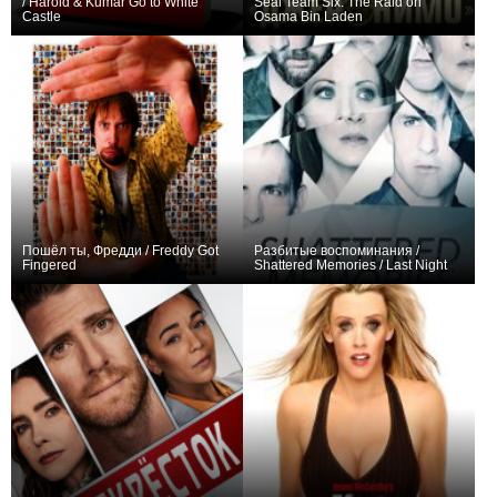
/ Harold & Kumar Go to White
Seal Team Six: The Raid on
Castle
Osama Bin Laden
+2
0
Пошёл ты, Фредди / Freddy Got
Разбитые воспоминания /
Fingered
Shattered Memories / Last Night
0
0