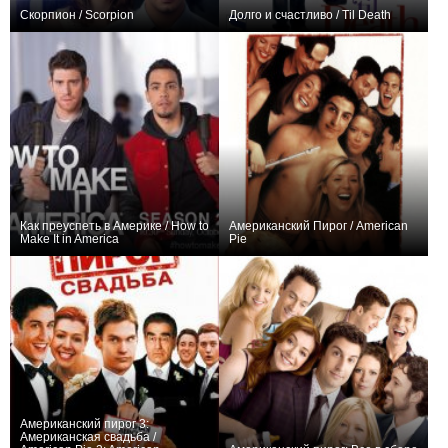
Скорпион / Scorpion
Долго и счастливо / Til Death
+1156
93
4242
+64
81
86
Как преуспеть в Америке / How to
Американский Пирог / American
Make It in America
Pie
+75
16
314
+67
Американский пирог 3:
Американская свадьба /