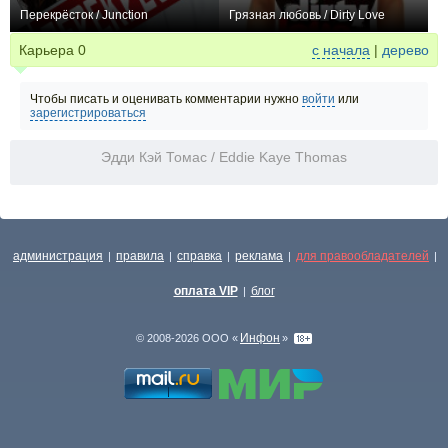
Перекрёсток / Junction
Грязная любовь / Dirty Love
+1
0
Карьера
0
с начала
|
дерево
Чтобы писать и оценивать комментарии нужно
войти
или
зарегистрироваться
Эдди Кэй Томас / Eddie Kaye Thomas
администрация
правила
справка
реклама
для правообладателей
|
|
|
|
|
оплата VIP
блог
|
Инфон
© 2008-2026 ООО «
»