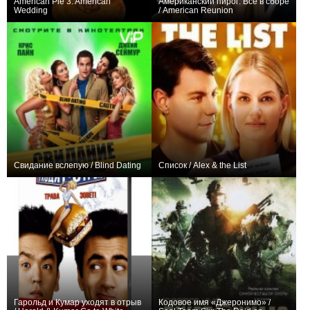
American Pie 3: American
Американский пирог: Все в сборе
Wedding
/ American Reunion
+36
+66
Свидание вслепую / Blind Dating
Список / Alex & the List
+9
0
Гарольд и Кумар уходят в отрыв
Кодовое имя «Джеронимо» /