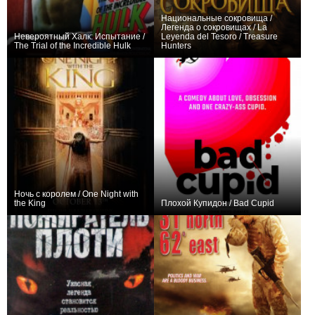
Национальные сокровища /
Легенда о сокровищах / La
Невероятный Халк: Испытание /
Leyenda del Tesoro / Treasure
The Trial of the Incredible Hulk
Hunters
0
0
Ночь с королем / One Night with
the King
Плохой Купидон / Bad Cupid
−1
0