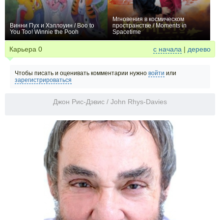
Мгновения в космическом
Винни Пух и Хэллоуин / Boo to
пространстве / Moments in
You Too! Winnie the Pooh
Spacetime
0
0
Карьера
0
с начала
|
дерево
Чтобы писать и оценивать комментарии нужно
войти
или
зарегистрироваться
Джон Рис-Дэвис / John Rhys-Davies