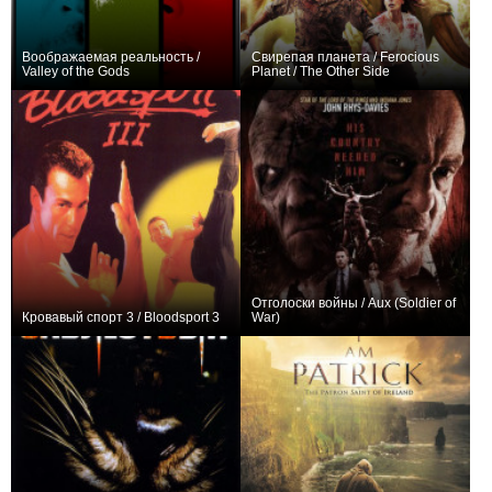
Воображаемая реальность /
Свирепая планета / Ferocious
Valley of the Gods
Planet / The Other Side
+1
+1
Отголоски войны / Aux (Soldier of
Кровавый спорт 3 / Bloodsport 3
War)
+1
+1