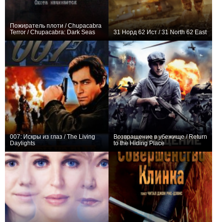
Пожиратель плоти / Chupacabra
Terror / Chupacabra: Dark Seas
31 Норд 62 Ист / 31 North 62 East
0
0
007: Искры из глаз / The Living
Возвращение в убежище / Return
Daylights
to the Hiding Place
0
0