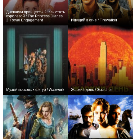
Дневники принцессы 2: Как стать
королевой / The Princess Diaries
2: Royal Engagement
Идущий в огне / Firewalker
0
+3
Музей восковых фигур / Waxwork
Жаркий день / Scorcher
0
+1