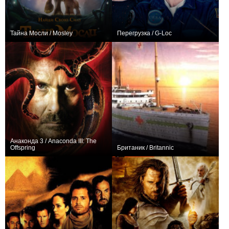
Тайна Мосли / Mosley
Перегрузка / G-Loc
+7
+4
Анаконда 3 / Anaconda III: The
Offspring
Британик / Britannic
−2
+2