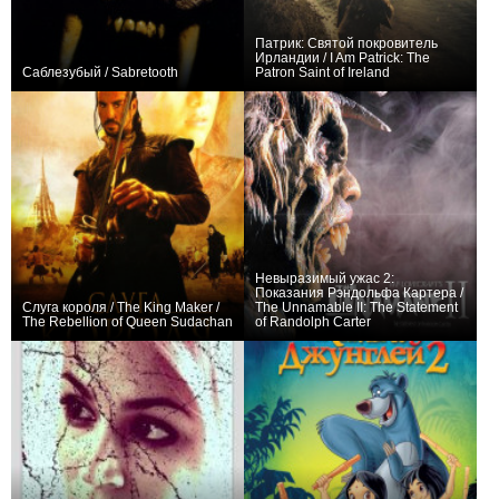
Патрик: Святой покровитель
Ирландии / I Am Patrick: The
Саблезубый / Sabretooth
Patron Saint of Ireland
0
0
Невыразимый ужас 2:
Показания Рэндольфа Картера /
Слуга короля / The King Maker /
The Unnamable II: The Statement
The Rebellion of Queen Sudachan
of Randolph Carter
−1
+4