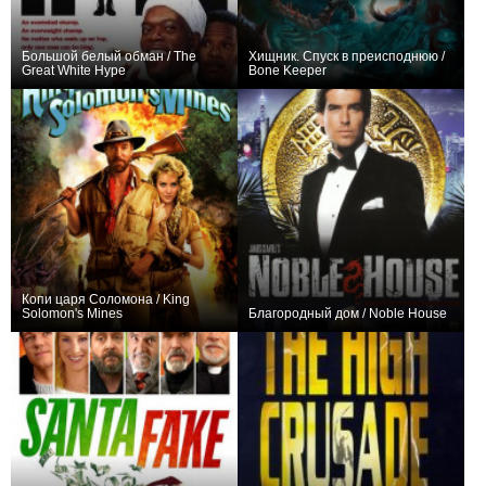
Большой белый обман / The
Хищник. Спуск в преисподнюю /
Great White Hype
Bone Keeper
+3
−3
Копи царя Соломона / King
Solomon's Mines
Благородный дом / Noble House
−1
+4
4
8