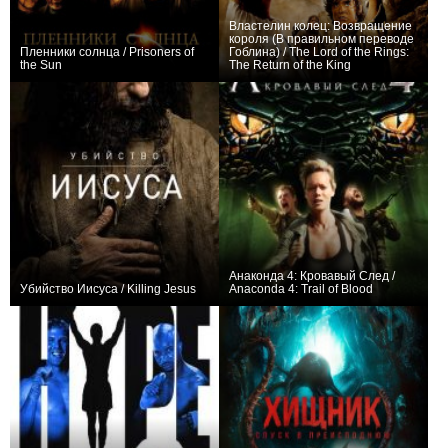
Властелин колец: Возвращение
короля (В правильном переводе
Пленники солнца / Prisoners of
Гоблина) / The Lord of the Rings:
the Sun
The Return of the King
−3
+4
Анаконда 4: Кровавый След /
Убийство Иисуса / Killing Jesus
Anaconda 4: Trail of Blood
+2
+1