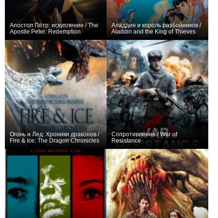
Апостол Пётр: искупление / The
Аладдин и король разбойников /
Apostle Peter: Redemption
Aladdin and the King of Thieves
0
0
Огонь и Лед: Хроники драконов /
Сопротивление / War of
Fire & Ice: The Dragon Chronicles
Resistance
0
0