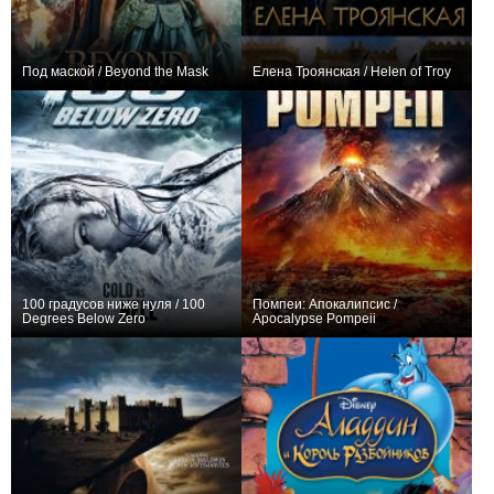
Под маской / Beyond the Mask
Елена Троянская / Helen of Troy
0
+1
100 градусов ниже нуля / 100
Помпеи: Апокалипсис /
Degrees Below Zero
Apocalypse Pompeii
+1
−1