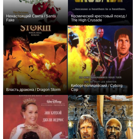
Ненастоящий Санта / Santa
Космический крестовый поход /
Fake
The High Crusade
0
0
Киборг-полицейский / Cyborg
Власть дракона / Dragon Storm
Cop
0
+3