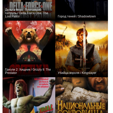
Дельта Форс: Пропавший
патруль / Delta Force One: The
Lost Patrol
Город теней / Shadowtown
+1
0
Гризли 2: Хищник / Grizzly II: The
Predator
Убийца короля / Kingslayer
0
0