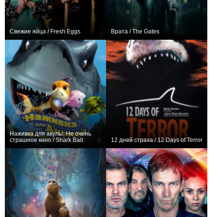
Свежие яйца / Fresh Eggs
Врата / The Gates
+18
5
105
+16
Наживка для акулы: Не очень
страшное кино / Shark Bait
12 дней страха / 12 Days of Terror
+1
+1