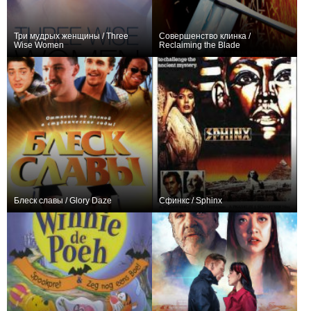
Три мудрых женщины / Three
Совершенство клинка /
Wise Women
Reclaiming the Blade
0
+1
Блеск славы / Glory Daze
Сфинкс / Sphinx
0
0