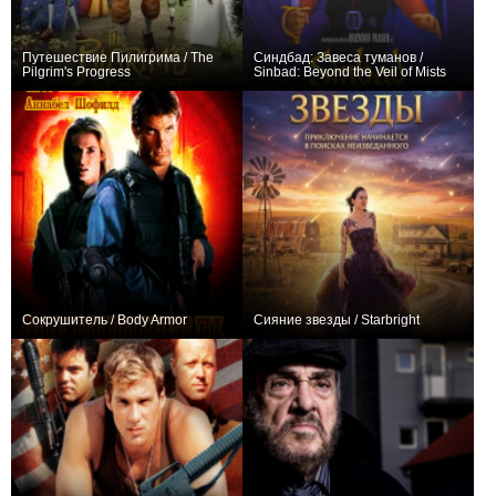
Путешествие Пилигрима / The
Синдбад: Завеса туманов /
Pilgrim's Progress
Sinbad: Beyond the Veil of Mists
+1
0
Сокрушитель / Body Armor
Сияние звезды / Starbright
0
0