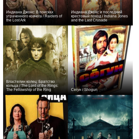
Индиана Джонс: В поисках
Индиана Джонс и последний
утраченного ковчега / Raiders of
крестовый поход / Indiana Jones
the Lost Ark
and the Last Crusade
+101
+67
Властелин колец: Братство
кольца / The Lord of the Rings:
The Fellowship of the Ring
Сегун / Shogun
+79
+51
4
410