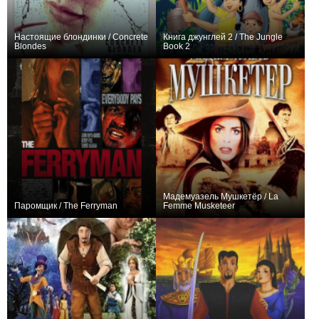
Настоящие блондинки / Concrete
Книга джунглей 2 / The Jungle
Blondes
Book 2
0
0
Мадемуазель Мушкетёр / La
Паромщик / The Ferryman
Femme Musketeer
0
0