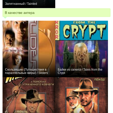
Запятнанный / Tainted
0
В качестве актера
Скользящие (Путешествия в
Байки из склепа / Tales from the
параллельные миры) / Sliders
Crypt
+458
87
1156
+193
93
1313