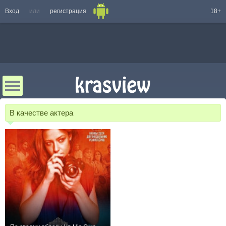
Вход
или
регистрация
18+
В качестве актера