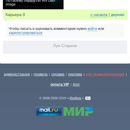
По своему образу / In His Own
image
0
Карьера
0
с начала
|
дерево
Чтобы писать и оценивать комментарии нужно
войти
или
зарегистрироваться
Луи Стараче
администрация
правила
справка
реклама
для правообладателей
|
|
|
|
|
оплата VIP
блог
|
Инфон
© 2008-2026 ООО «
»