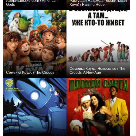
Американские боги / American
Растущая Надежда (Воспитывая
Gods
Хоуп) / Raising Hope
+1376
28
7098
+321
88
389
Семейка Крудс: Новоселье / The
Семейка Крудс / The Croods
Croods: A New Age
+180
+114