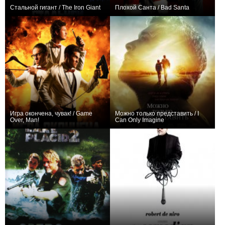
Стальной гигант / The Iron Giant
Плохой Санта / Bad Santa
+73
+106
Игра окончена, чувак! / Game
Можно только представить / I
Over, Man!
Can Only Imagine
+19
+5