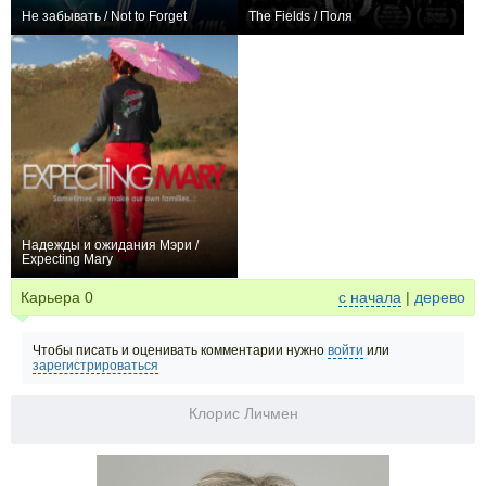
Не забывать / Not to Forget
The Fields / Поля
0
0
Надежды и ожидания Мэри /
Expecting Mary
0
Карьера
0
с начала
|
дерево
Чтобы писать и оценивать комментарии нужно
войти
или
зарегистрироваться
Клорис Личмен