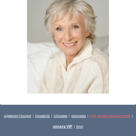
администрация
правила
справка
реклама
для правообладателей
|
|
|
|
|
оплата VIP
блог
|