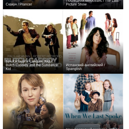
Последний киносеанс / The Last
Скакун / Prancer
Picture Show
0
+3
Буч Кэссиди и Сандэнс Кид /
Butch Cassidy and the Sundance
Испанский-английский /
Kid
Spanglish
0
0