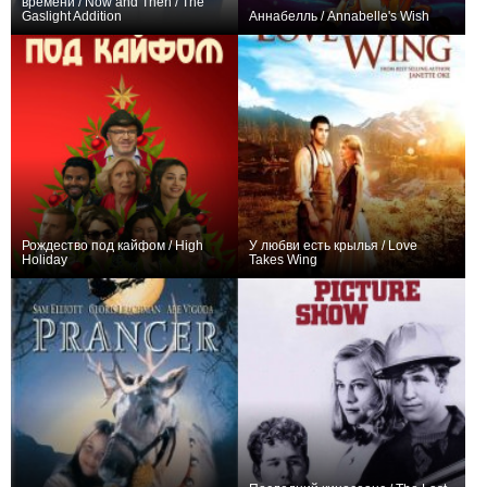
времени / Now and Then / The
Gaslight Addition
Аннабелль / Annabelle's Wish
+1
0
Рождество под кайфом / High
У любви есть крылья / Love
Holiday
Takes Wing
0
+1