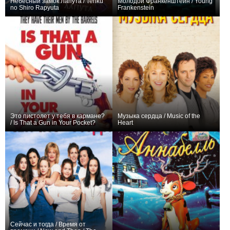
Небесный замок Лапута / Tenku
Молодой Франкенштейн / Young
no Shiro Rapyuta
Frankenstein
+3
+5
Это пистолет у тебя в кармане?
Музыка сердца / Music of the
/ Is That a Gun in Your Pocket?
Heart
0
−1
Сейчас и тогда / Время от