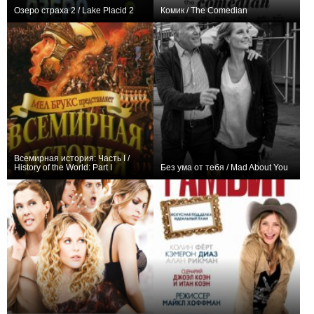
Озеро страха 2 / Lake Placid 2
Комик / The Comedian
+7
+7
Всемирная история: Часть I /
History of the World: Part I
Без ума от тебя / Mad About You
+4
+1
12
28