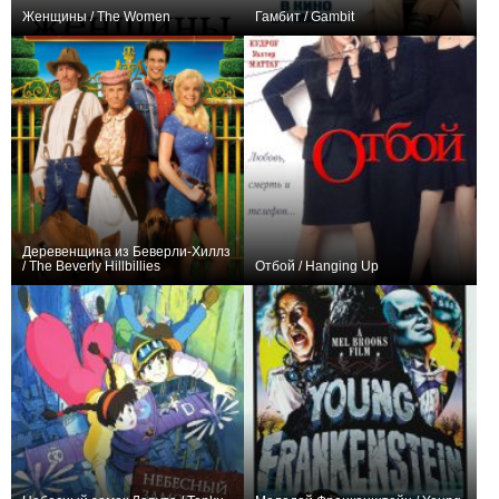
Женщины / The Women
Гамбит / Gambit
+4
+2
Деревенщина из Беверли-Хиллз
/ The Beverly Hillbillies
Отбой / Hanging Up
+11
0