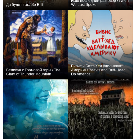
Наш последний разговор / When
Да будет так / So B. It
We Last Spoke
0
0
Бивис и Батт-Хед уделывают
Великан с Громовой горы / The
Америку / Beavis and Butt-Head
Giant of Thunder Mountain
Do America
0
0