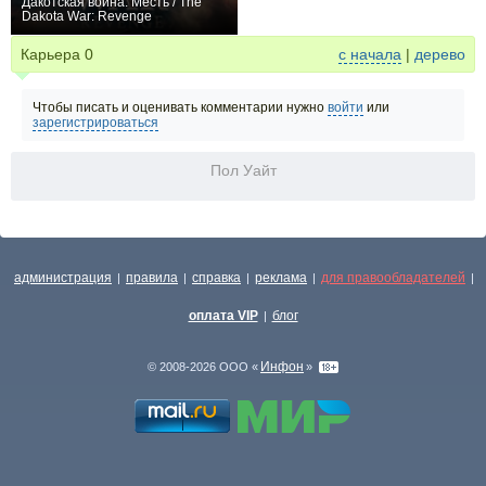
Дакотская война: Месть / The
Dakota War: Revenge
0
Карьера
0
с начала
|
дерево
Чтобы писать и оценивать комментарии нужно
войти
или
зарегистрироваться
Пол Уайт
администрация
правила
справка
реклама
для правообладателей
|
|
|
|
|
оплата VIP
блог
|
Инфон
© 2008-2026 ООО «
»