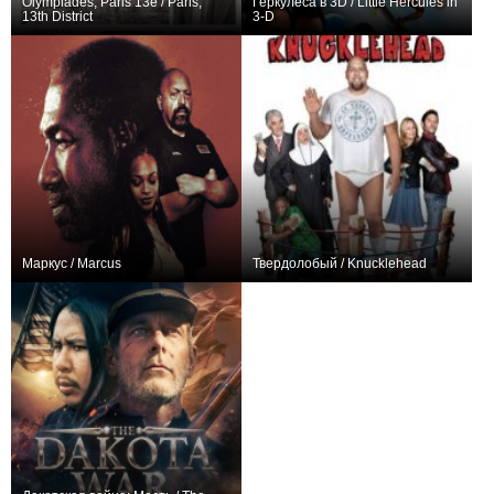
Olympiades, Paris 13e / Paris,
Геркулеса в 3D / Little Hercules in
13th District
3-D
+1
0
Маркус / Marcus
Твердолобый / Knucklehead
0
0