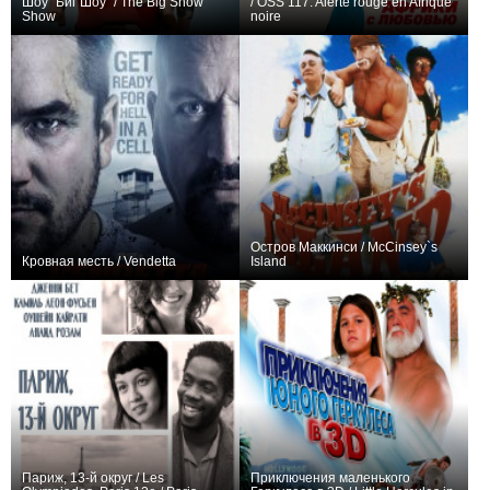
Шоу "Биг Шоу" / The Big Show
/ OSS 117: Alerte rouge en Afrique
Show
noire
+2
9
51
+2
Остров Маккинси / McCinsey`s
Кровная месть / Vendetta
Island
−1
+1
Париж, 13-й округ / Les
Приключения маленького