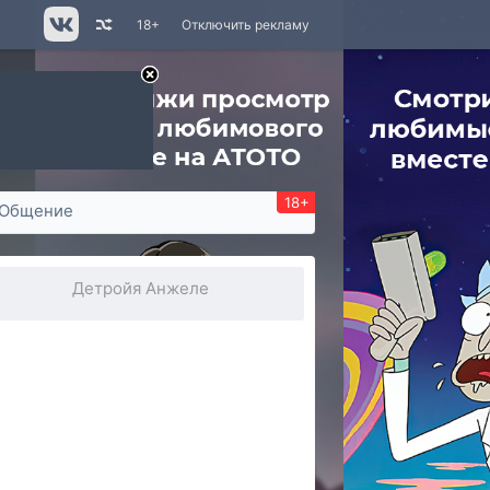
18+
Отключить рекламу
18+
Общение
Детройя Анжеле