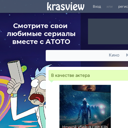
Вход
или
реги
Кино
В качестве актера
Ночной убийца / He Kills