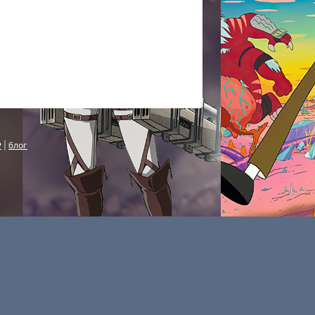
P
|
блог