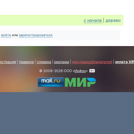
с начала
|
дерево
о
войти
или
зарегистрироваться
истрация
|
правила
|
справка
|
реклама
|
для правообладателей
|
оплата VI
© 2008-2026 ООО «
Инфон
»