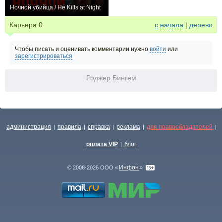
Ночной убийца / He Kills at Night
0
Карьера
0
с начала
|
дерево
Чтобы писать и оценивать комментарии нужно
войти
или
зарегистрироваться
Роджер Бингем
администрация
правила
справка
реклама
для правообладателей
|
|
|
|
|
оплата VIP
блог
|
Инфон
© 2008-2026 ООО «
»