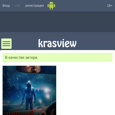
Вход
или
регистрация
18+
В качестве актера