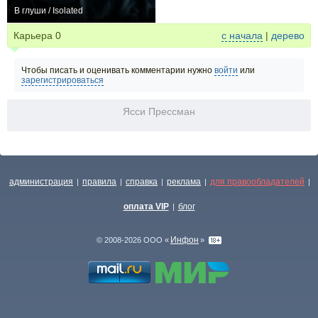
В глуши / Isolated
−1
Карьера
0
с начала
|
дерево
Чтобы писать и оценивать комментарии нужно
войти
или
зарегистрироваться
Ясси Прессман
администрация
правила
справка
реклама
для правообладателей
|
|
|
|
|
оплата VIP
блог
|
Инфон
© 2008-2026 ООО «
»