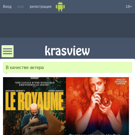
Вход
или
регистрация
18+
В качестве актера