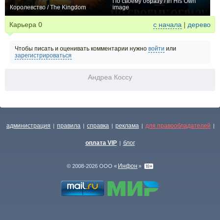
По своему образу / In His Own
Королевство / The Kingdom
image
0
0
Карьера
0
с начала
|
дерево
Чтобы писать и оценивать комментарии нужно
войти
или
зарегистрироваться
Андреа Коссу
администрация
правила
справка
реклама
для правообладателей
|
|
|
|
|
оплата VIP
блог
|
Инфон
© 2008-2026 ООО «
»