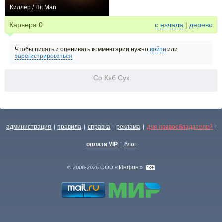
Киллер / Hit Man
+1
Карьера
0
с начала
|
дерево
Чтобы писать и оценивать комментарии нужно
войти
или
зарегистрироваться
Со Каб Сук
администрация
правила
справка
реклама
для правообладателей
|
|
|
|
|
оплата VIP
блог
|
Инфон
© 2008-2026 ООО «
»