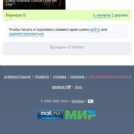
Смертельный список / The Hit
List
+1
Карьера
0
с начала
|
дерево
Чтобы писать и оценивать комментарии нужно
войти
или
зарегистрироваться
Брэндон О’Нейлл
администрация
правила
справка
реклама
для правообладателей
|
|
|
|
|
оплата VIP
блог
|
Инфон
© 2008-2026 ООО «
»