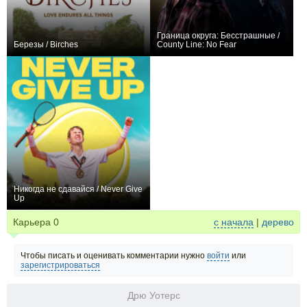
Граница округа: Бесстрашные /
Березы / Birches
County Line: No Fear
0
0
Никогда не сдавайся / Never Give
Up
0
Карьера
0
с начала
|
дерево
Чтобы писать и оценивать комментарии нужно
войти
или
зарегистрироваться
Дрю Уотерс