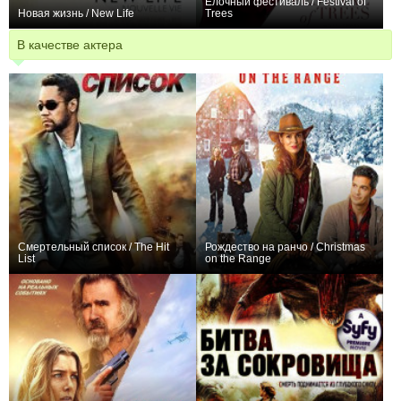
Елочный фестиваль / Festival of
Новая жизнь / New Life
Trees
+2
0
В качестве актера
Смертельный список / The Hit
Рождество на ранчо / Christmas
List
on the Range
+1
+1