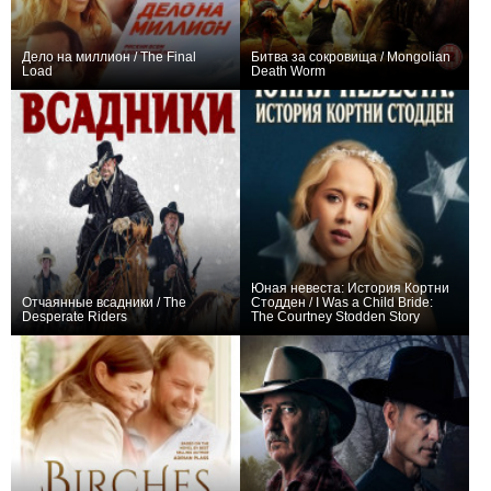
Дело на миллион / The Final
Битва за сокровища / Mongolian
Load
Death Worm
0
0
Юная невеста: История Кортни
Отчаянные всадники / The
Стодден / I Was a Child Bride:
Desperate Riders
The Courtney Stodden Story
+1
0