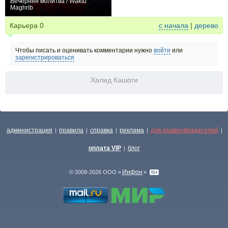
Вечерняя молитва / Waktu
Maghrib
−1
Карьера
0
с начала
|
дерево
Чтобы писать и оценивать комментарии нужно
войти
или
зарегистрироваться
Халид Кашоги
администрация
правила
справка
реклама
для правообладателей
|
|
|
|
|
оплата VIP
блог
|
Инфон
© 2008-2026 ООО «
»