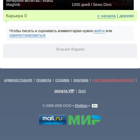
Вечерняя молитва / Waktu
Maghrib
1000 дней / Sewu Dino
−1
+4
Карьера
0
с начала
|
дерево
Чтобы писать и оценивать комментарии нужно
войти
или
зарегистрироваться
Агасия Карим
администрация
правила
справка
реклама
для правообладателей
|
|
|
|
|
оплата VIP
блог
|
Инфон
© 2008-2026 ООО «
»