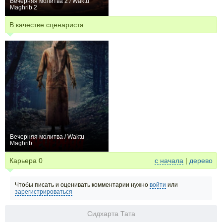
Вечерняя молитва 2 / Waktu
Maghrib 2
0
В качестве сценариста
Вечерняя молитва / Waktu
Maghrib
−1
Карьера
0
с начала
|
дерево
Чтобы писать и оценивать комментарии нужно
войти
или
зарегистрироваться
Сидхарта Тата