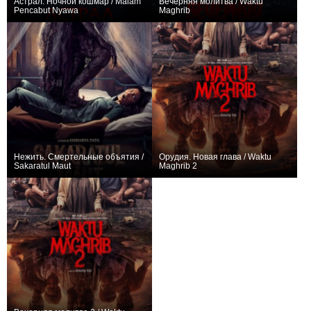
Астрал. Ночной кошмар / Malam
Вечерняя молитва / Waktu
Pencabut Nyawa
Maghrib
−1
−1
Нежить. Смертельные объятия /
Орудия. Новая глава / Waktu
Sakaratul Maut
Maghrib 2
0
0