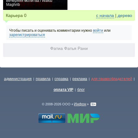
Вечерняя молитва / Waktu
Maghrib
−1
Карьера
0
с начала
|
дерево
Чтобы писать и оценивать комментарии нужно
войти
или
зарегистрироваться
Фатиа Фатья Рани
администрация
правила
справка
реклама
для правообладателей
|
|
|
|
|
оплата VIP
блог
|
Инфон
© 2008-2026 ООО «
»